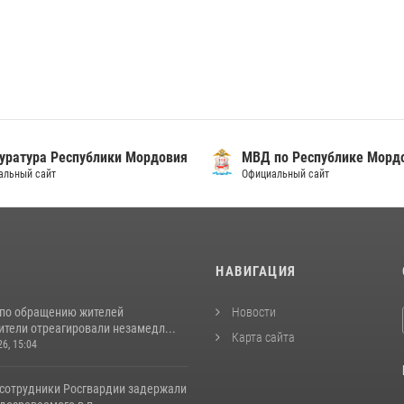
уратура Республики Мордовия
МВД по Республике Морд
альный сайт
Официальный сайт
И
НАВИГАЦИЯ
 по обращению жителей
Новости
ители отреагировали незамедл...
Карта сайта
26, 15:04
 сотрудники Росгвардии задержали