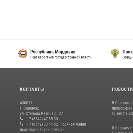
Республика Мордовия
Прок
Портал органов государственной власти
Офици
КОНТАКТЫ
НОВОСТ
430011
В Саранске
г. Саранск,
правоохран
ул. Степана Разина д. 37
05 августа 20
+ 7 (8342) 47-85-30
+ 7 (8342) 33-44-52 - Горячая линия
В Саранске
психологической помощи