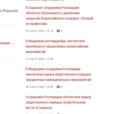
04 августа 2026, 08:27
4
В Саранске сотрудники Росгвардии
ке Мордовия
В Саранске росгвардейцы пресекли
обеспечат безопасность церемонии
нарушение правопорядка: «отдых» на
закрытия Всероссийского конкурса «Лучший
лавочке закончился в отделе полиции
по профессии»
04 августа 2026, 07:06
22 июля 2026, 12:15
3
В Саранске сотрудники Росгвардии
В Мордовии росгвардейцы обеспечили
ующая →
задержали гражданина за нанесение побоев
безопасность масштабных всероссийских
мероприятий
03 августа 2026, 08:58
13 июля 2026, 13:48
Сотрудники Росгвардии обеспечили
безопасность празднования 98-летия
В Мордовии сотрудники Росгвардии
Торбеевского и Ковылкинского районов
обеспечили охрану общественного порядка
Мордовии
праздничных муниципальных мероприятий
03 августа 2026, 08:32
5
20 июля 2026, 10:44
6
В Мордовии отметили День ВДВ: нарушений
Сотрудники Росгвардии обеспечили охрану
правопорядка не допущено
общественного порядка на футбольном
матче в Саранске
03 августа 2026, 07:40
3