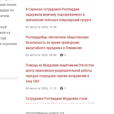
ямая линия
В Саранске сотрудники Росгвардии
ардии по
задержали мужчину, подозреваемого в
вичем.
причинении телесных повреждений супруге
тной
05 августа 2026, 12:34
жия на
Росгвардейцы обеспечили общественную
 при
безопасность во время проведения
 и ношения
масштабного праздника в Темникове
05 августа 2026, 09:04
4
Помощь из Мордовии защитникам Отечества:
центр лицензионно-разрешительной работы
передал очередную партию вооружения в
зону СВО
04 августа 2026, 11:13
3
Сотрудники Росгвардии Мордовии стали
призерами республиканских соревнований по
служебному шестиборью
ПОПУЛЯРНЫЕ НОВОСТИ