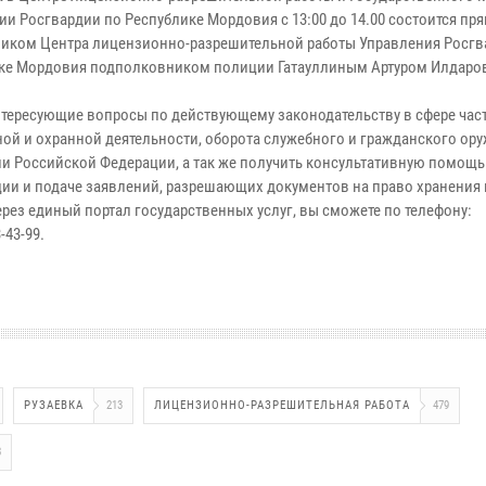
ии Росгвардии по Республике Мордовия с 13:00 до 14.00 состоится пр
ником Центра лицензионно-разрешительной работы Управления Росгв
ке Мордовия подполковником полиции Гатауллиным Артуром Илдаро
нтересующие вопросы по действующему законодательству в сфере час
ной и охранной деятельности, оборота служебного и гражданского ору
ии Российской Федерации, а так же получить консультативную помощь
ции и подаче заявлений, разрешающих документов на право хранения
ерез единый портал государственных услуг, вы сможете по телефону:
-43-99.
РУЗАЕВКА
213
ЛИЦЕНЗИОННО-РАЗРЕШИТЕЛЬНАЯ РАБОТА
479
8