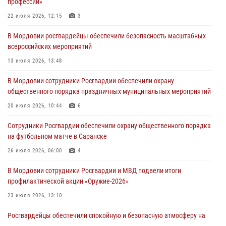
профессии»
06 августа 2026, 08:14
9
22 июля 2026, 12:15
3
В Саранске сотрудники Росгвардии задержали дебошира,
В Мордовии росгвардейцы обеспечили безопасность масштабных
повредившего имущество в кафе
всероссийских мероприятий
06 августа 2026, 07:03
13 июля 2026, 13:48
В Саранске по обращению жителей правоохранители отреагировали
В Мордовии сотрудники Росгвардии обеспечили охрану
незамедлительно
общественного порядка праздничных муниципальных мероприятий
05 августа 2026, 15:04
20 июля 2026, 10:44
6
В Саранске сотрудники Росгвардии задержали мужчину,
Сотрудники Росгвардии обеспечили охрану общественного порядка
подозреваемого в причинении телесных повреждений супруге
на футбольном матче в Саранске
05 августа 2026, 12:34
26 июля 2026, 06:00
4
В Мордовии сотрудники Росгвардии и МВД подвели итоги
профилактической акции «Оружие‑2026»
23 июля 2026, 13:10
Росгвардейцы обеспечили спокойную и безопасную атмосферу на
праздничных мероприятиях в Мордовии