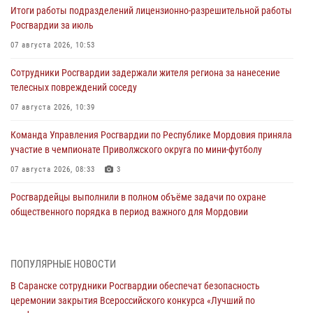
Итоги работы подразделений лицензионно-разрешительной работы
Росгвардии за июль
07 августа 2026, 10:53
Сотрудники Росгвардии задержали жителя региона за нанесение
телесных повреждений соседу
07 августа 2026, 10:39
Команда Управления Росгвардии по Республике Мордовия приняла
участие в чемпионате Приволжского округа по мини-футболу
07 августа 2026, 08:33
3
Росгвардейцы выполнили в полном объёме задачи по охране
общественного порядка в период важного для Мордовии
праздника
06 августа 2026, 08:48
5
ПОПУЛЯРНЫЕ НОВОСТИ
В Мордовии руководство и личный состав Росгвардии приняли
В Саранске сотрудники Росгвардии обеспечат безопасность
участие в празднествах, посвящённых 25-летию канонизации
церемонии закрытия Всероссийского конкурса «Лучший по
Фёдора Ушакова