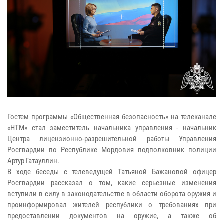
Гостем программы «Общественная безопасность» на телеканале
«НТМ» стал заместитель начальника управления - начальник
Центра лицензионно-разрешительной работы Управления
Росгвардии по Республике Мордовия подполковник полиции
Артур Гатауллин.
В ходе беседы с телеведущей Татьяной Бажановой офицер
Росгвардии рассказал о том, какие серьезные изменения
вступили в силу в законодательстве в области оборота оружия и
проинформировал жителей республики о требованиях при
предоставлении документов на оружие, а также об