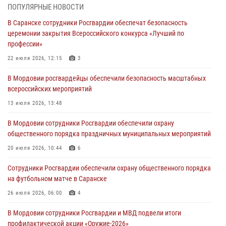
ПОПУЛЯРНЫЕ НОВОСТИ
В Мордовии руководство и личный состав Росгвардии приняли
В Саранске сотрудники Росгвардии обеспечат безопасность
участие в празднествах, посвящённых 25-летию канонизации
церемонии закрытия Всероссийского конкурса «Лучший по
Фёдора Ушакова
профессии»
06 августа 2026, 08:14
9
22 июля 2026, 12:15
3
В Саранске сотрудники Росгвардии задержали дебошира,
В Мордовии росгвардейцы обеспечили безопасность масштабных
повредившего имущество в кафе
всероссийских мероприятий
06 августа 2026, 07:03
13 июля 2026, 13:48
В Саранске по обращению жителей правоохранители отреагировали
В Мордовии сотрудники Росгвардии обеспечили охрану
незамедлительно
общественного порядка праздничных муниципальных мероприятий
05 августа 2026, 15:04
20 июля 2026, 10:44
6
В Саранске сотрудники Росгвардии задержали мужчину,
Сотрудники Росгвардии обеспечили охрану общественного порядка
подозреваемого в причинении телесных повреждений супруге
на футбольном матче в Саранске
05 августа 2026, 12:34
26 июля 2026, 06:00
4
В Мордовии сотрудники Росгвардии и МВД подвели итоги
профилактической акции «Оружие‑2026»