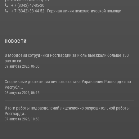
конкурса профмастерства в Саранске
+ 7 (8342) 47-85-30
+ 7 (8342) 33-44-52 - Горячая линия психологической помощи
23 июля 2026, 11:54
4
НОВОСТИ
В Мордовии сотрудники Росгвардии за июль выезжали больше 130
раз по си...
09 августа 2026, 06:00
Спортивные достижения личного состава Управления Росгвардии по
Республ...
08 августа 2026, 06:15
Итоги работы подразделений лицензионно-разрешительной работы
Росгварди...
07 августа 2026, 10:53