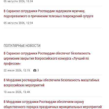
05 августа 2026, 15:04
В Саранске сотрудники Росгвардии задержали мужчину,
подозреваемого в причинении телесных повреждений супруге
05 августа 2026, 12:34
Росгвардейцы обеспечили общественную безопасность во время
проведения масштабного праздника в Темникове
05 августа 2026, 09:04
4
ПОПУЛЯРНЫЕ НОВОСТИ
В Саранске сотрудники Росгвардии обеспечат безопасность
Помощь из Мордовии защитникам Отечества: центр лицензионно-
церемонии закрытия Всероссийского конкурса «Лучший по
разрешительной работы передал очередную партию вооружения в
профессии»
зону СВО
22 июля 2026, 12:15
3
04 августа 2026, 11:13
3
В Мордовии росгвардейцы обеспечили безопасность масштабных
Сотрудники Росгвардии Мордовии стали призерами
всероссийских мероприятий
республиканских соревнований по служебному шестиборью
13 июля 2026, 13:48
04 августа 2026, 08:27
4
В Мордовии сотрудники Росгвардии обеспечили охрану
В Саранске росгвардейцы пресекли нарушение правопорядка:
общественного порядка праздничных муниципальных мероприятий
«отдых» на лавочке закончился в отделе полиции