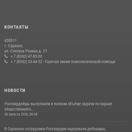
принял участие в просветительской лекции
24 июля 2026, 13:00
3
В Мордовии отметили День ВМФ: торжества прошли при
КОНТАКТЫ
содействии сотрудников Росгвардии
27 июля 2026, 12:00
2
430011
г. Саранск,
Сотрудники Росгвардии обеспечили безопасность Всероссийского
ул. Степана Разина д. 37
конкурса профмастерства в Саранске
+ 7 (8342) 47-85-30
+ 7 (8342) 33-44-52 - Горячая линия психологической помощи
23 июля 2026, 11:54
4
НОВОСТИ
Росгвардейцы выполнили в полном объёме задачи по охране
общественного...
06 августа 2026, 08:48
В Саранске сотрудники Росгвардии задержали дебошира,