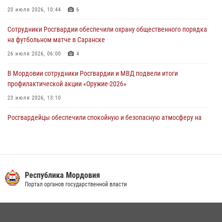
20 июля 2026, 10:44
6
04 августа 2026, 07:06
Сотрудники Росгвардии обеспечили охрану общественного порядка
В Саранске сотрудники Росгвардии задержали гражданина за
на футбольном матче в Саранске
нанесение побоев
26 июля 2026, 06:00
4
03 августа 2026, 08:58
В Мордовии сотрудники Росгвардии и МВД подвели итоги
профилактической акции «Оружие‑2026»
23 июля 2026, 13:10
Росгвардейцы обеспечили спокойную и безопасную атмосферу на
праздничных мероприятиях в Мордовии
27 июля 2026, 10:45
4
Сотрудники Управления Росгвардии по Республике Мордовия
обеспечили безопасность на футбольных мероприятиях: от
Республика Мордовия
регионального турнира до Суперкубка России
Портал органов государственной власти
21 июля 2026, 11:10
2
Личный состав Управления Росгвардии по Республике Мордовия