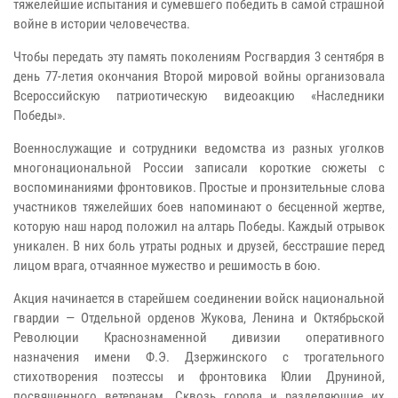
тяжелейшие испытания и сумевшего победить в самой страшной
войне в истории человечества.
Чтобы передать эту память поколениям Росгвардия 3 сентября в
день 77-летия окончания Второй мировой войны организовала
Всероссийскую патриотическую видеоакцию «Наследники
Победы».
Военнослужащие и сотрудники ведомства из разных уголков
многонациональной России записали короткие сюжеты с
воспоминаниями фронтовиков. Простые и пронзительные слова
участников тяжелейших боев напоминают о бесценной жертве,
которую наш народ положил на алтарь Победы. Каждый отрывок
уникален. В них боль утраты родных и друзей, бесстрашие перед
лицом врага, отчаянное мужество и решимость в бою.
Акция начинается в старейшем соединении войск национальной
гвардии — Отдельной орденов Жукова, Ленина и Октябрьской
Революции Краснознаменной дивизии оперативного
назначения имени Ф.Э. Дзержинского с трогательного
стихотворения поэтессы и фронтовика Юлии Друниной,
посвященного ветеранам. Сквозь города и разделяющие их