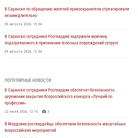
В Саранске по обращению жителей правоохранители отреагировали
незамедлительно
05 августа 2026, 15:04
В Саранске сотрудники Росгвардии задержали мужчину,
подозреваемого в причинении телесных повреждений супруге
05 августа 2026, 12:34
Росгвардейцы обеспечили общественную безопасность во время
проведения масштабного праздника в Темникове
05 августа 2026, 09:04
4
ПОПУЛЯРНЫЕ НОВОСТИ
В Саранске сотрудники Росгвардии обеспечат безопасность
Помощь из Мордовии защитникам Отечества: центр лицензионно-
церемонии закрытия Всероссийского конкурса «Лучший по
разрешительной работы передал очередную партию вооружения в
профессии»
зону СВО
22 июля 2026, 12:15
3
04 августа 2026, 11:13
3
В Мордовии росгвардейцы обеспечили безопасность масштабных
Сотрудники Росгвардии Мордовии стали призерами
всероссийских мероприятий
республиканских соревнований по служебному шестиборью