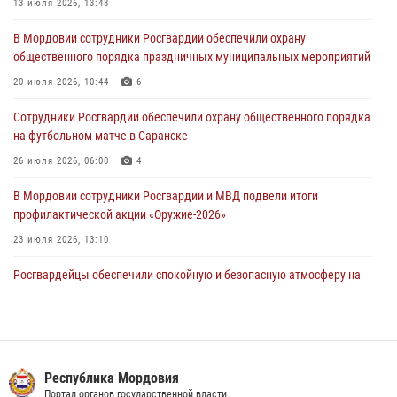
13 июля 2026, 13:48
04 августа 2026, 08:27
4
В Мордовии сотрудники Росгвардии обеспечили охрану
В Саранске росгвардейцы пресекли нарушение правопорядка:
общественного порядка праздничных муниципальных мероприятий
«отдых» на лавочке закончился в отделе полиции
20 июля 2026, 10:44
6
04 августа 2026, 07:06
Сотрудники Росгвардии обеспечили охрану общественного порядка
В Саранске сотрудники Росгвардии задержали гражданина за
на футбольном матче в Саранске
нанесение побоев
26 июля 2026, 06:00
4
03 августа 2026, 08:58
В Мордовии сотрудники Росгвардии и МВД подвели итоги
профилактической акции «Оружие‑2026»
23 июля 2026, 13:10
Росгвардейцы обеспечили спокойную и безопасную атмосферу на
праздничных мероприятиях в Мордовии
27 июля 2026, 10:45
4
Сотрудники Управления Росгвардии по Республике Мордовия
обеспечили безопасность на футбольных мероприятиях: от
Республика Мордовия
регионального турнира до Суперкубка России
Портал органов государственной власти