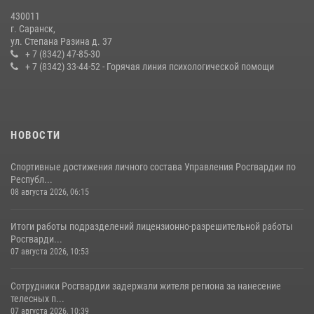
27 июля 2026, 12:00
2
430011
г. Саранск,
Сотрудники Росгвардии обеспечили безопасность Всероссийского
ул. Степана Разина д. 37
конкурса профмастерства в Саранске
+ 7 (8342) 47-85-30
+ 7 (8342) 33-44-52 - Горячая линия психологической помощи
23 июля 2026, 11:54
4
НОВОСТИ
Спортивные достижения личного состава Управления Росгвардии по
Республ...
08 августа 2026, 06:15
Итоги работы подразделений лицензионно-разрешительной работы
Росгварди...
07 августа 2026, 10:53
Сотрудники Росгвардии задержали жителя региона за нанесение
телесных п...
07 августа 2026, 10:39