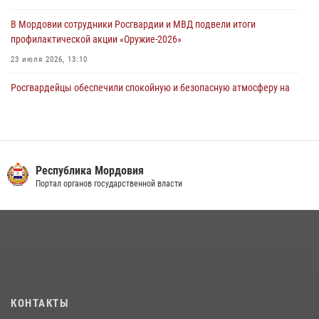
В Мордовии сотрудники Росгвардии и МВД подвели итоги
профилактической акции «Оружие‑2026»
23 июля 2026, 13:10
Росгвардейцы обеспечили спокойную и безопасную атмосферу на
праздничных мероприятиях в Мордовии
27 июля 2026, 10:45
4
Сотрудники Управления Росгвардии по Республике Мордовия
обеспечили безопасность на футбольных мероприятиях: от
Республика Мордовия
регионального турнира до Суперкубка России
Портал органов государственной власти
21 июля 2026, 11:10
2
Личный состав Управления Росгвардии по Республике Мордовия
принял участие в просветительской лекции
24 июля 2026, 13:00
3
В Мордовии отметили День ВМФ: торжества прошли при
КОНТАКТЫ
содействии сотрудников Росгвардии