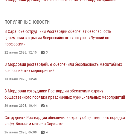
участие в празднествах, посвящённых 25-летию канонизации
Фёдора Ушакова
06 августа 2026, 08:14
9
ПОПУЛЯРНЫЕ НОВОСТИ
В Саранске сотрудники Росгвардии обеспечат безопасность
В Саранске сотрудники Росгвардии задержали дебошира,
церемонии закрытия Всероссийского конкурса «Лучший по
повредившего имущество в кафе
профессии»
06 августа 2026, 07:03
22 июля 2026, 12:15
3
В Саранске по обращению жителей правоохранители отреагировали
В Мордовии росгвардейцы обеспечили безопасность масштабных
незамедлительно
всероссийских мероприятий
05 августа 2026, 15:04
13 июля 2026, 13:48
В Саранске сотрудники Росгвардии задержали мужчину,
В Мордовии сотрудники Росгвардии обеспечили охрану
подозреваемого в причинении телесных повреждений супруге
общественного порядка праздничных муниципальных мероприятий
05 августа 2026, 12:34
20 июля 2026, 10:44
6
Росгвардейцы обеспечили общественную безопасность во время
Сотрудники Росгвардии обеспечили охрану общественного порядка
проведения масштабного праздника в Темникове
на футбольном матче в Саранске
05 августа 2026, 09:04
4
26 июля 2026, 06:00
4