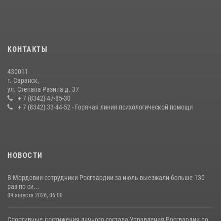
принял участие в просветительской лекции
24 июля 2026, 13:00
3
В Мордовии отметили День ВМФ: торжества прошли при
КОНТАКТЫ
содействии сотрудников Росгвардии
27 июля 2026, 12:00
2
430011
г. Саранск,
Сотрудники Росгвардии обеспечили безопасность Всероссийского
ул. Степана Разина д. 37
конкурса профмастерства в Саранске
+ 7 (8342) 47-85-30
+ 7 (8342) 33-44-52 - Горячая линия психологической помощи
23 июля 2026, 11:54
4
НОВОСТИ
В Мордовии сотрудники Росгвардии за июль выезжали больше 130
раз по си...
09 августа 2026, 06:00
Спортивные достижения личного состава Управления Росгвардии по