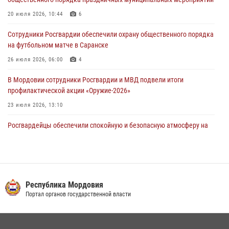
05 августа 2026, 15:04
20 июля 2026, 10:44
6
В Саранске сотрудники Росгвардии задержали мужчину,
Сотрудники Росгвардии обеспечили охрану общественного порядка
подозреваемого в причинении телесных повреждений супруге
на футбольном матче в Саранске
05 августа 2026, 12:34
26 июля 2026, 06:00
4
В Мордовии сотрудники Росгвардии и МВД подвели итоги
профилактической акции «Оружие‑2026»
23 июля 2026, 13:10
Росгвардейцы обеспечили спокойную и безопасную атмосферу на
праздничных мероприятиях в Мордовии
27 июля 2026, 10:45
4
Сотрудники Управления Росгвардии по Республике Мордовия
обеспечили безопасность на футбольных мероприятиях: от
Республика Мордовия
регионального турнира до Суперкубка России
Портал органов государственной власти
21 июля 2026, 11:10
2
Личный состав Управления Росгвардии по Республике Мордовия