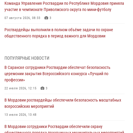
Команда Управления Росгвардии по Республике Мордовия приняла
участие в чемпионате Приволжского округа по мини-футболу
07 августа 2026, 08:33
3
Росгвардейцы выполнили в полном объёме задачи по охране
общественного порядка в период важного для Мордовии
праздника
06 августа 2026, 08:48
5
ПОПУЛЯРНЫЕ НОВОСТИ
В Мордовии руководство и личный состав Росгвардии приняли
В Саранске сотрудники Росгвардии обеспечат безопасность
участие в празднествах, посвящённых 25-летию канонизации
церемонии закрытия Всероссийского конкурса «Лучший по
Фёдора Ушакова
профессии»
06 августа 2026, 08:14
9
22 июля 2026, 12:15
3
В Саранске сотрудники Росгвардии задержали дебошира,
В Мордовии росгвардейцы обеспечили безопасность масштабных
повредившего имущество в кафе
всероссийских мероприятий
06 августа 2026, 07:03
13 июля 2026, 13:48
В Саранске по обращению жителей правоохранители отреагировали
В Мордовии сотрудники Росгвардии обеспечили охрану
незамедлительно
общественного порядка праздничных муниципальных мероприятий