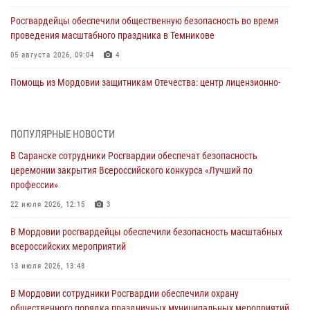
Росгвардейцы обеспечили общественную безопасность во время
проведения масштабного праздника в Темникове
05 августа 2026, 09:04
4
Помощь из Мордовии защитникам Отечества: центр лицензионно-
разрешительной работы передал очередную партию вооружения в
зону СВО
04 августа 2026, 11:13
3
ПОПУЛЯРНЫЕ НОВОСТИ
В Саранске сотрудники Росгвардии обеспечат безопасность
Сотрудники Росгвардии Мордовии стали призерами
церемонии закрытия Всероссийского конкурса «Лучший по
республиканских соревнований по служебному шестиборью
профессии»
04 августа 2026, 08:27
4
22 июля 2026, 12:15
3
В Саранске росгвардейцы пресекли нарушение правопорядка:
В Мордовии росгвардейцы обеспечили безопасность масштабных
«отдых» на лавочке закончился в отделе полиции
всероссийских мероприятий
04 августа 2026, 07:06
13 июля 2026, 13:48
В Саранске сотрудники Росгвардии задержали гражданина за
В Мордовии сотрудники Росгвардии обеспечили охрану
нанесение побоев
общественного порядка праздничных муниципальных мероприятий