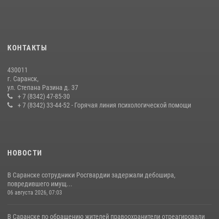
принял участие в просветительской лекции
24 июля 2026, 13:00
3
В Мордовии отметили День ВМФ: торжества прошли при
КОНТАКТЫ
содействии сотрудников Росгвардии
27 июля 2026, 12:00
2
430011
г. Саранск,
Сотрудники Росгвардии обеспечили безопасность Всероссийского
ул. Степана Разина д. 37
конкурса профмастерства в Саранске
+ 7 (8342) 47-85-30
+ 7 (8342) 33-44-52 - Горячая линия психологической помощи
23 июля 2026, 11:54
4
НОВОСТИ
В Саранске сотрудники Росгвардии задержали дебошира,
повредившего имущ...
06 августа 2026, 07:03
В Саранске по обращению жителей правоохранители отреагировали