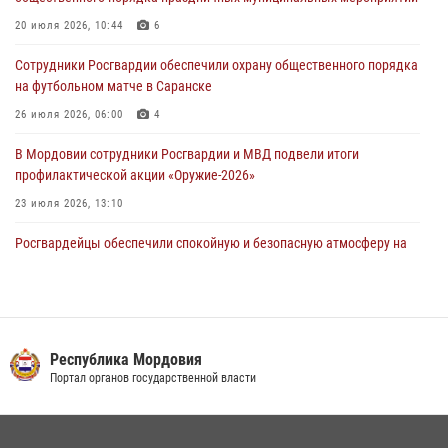
03 августа 2026, 08:58
20 июля 2026, 10:44
6
Сотрудники Росгвардии обеспечили безопасность празднования 98-
Сотрудники Росгвардии обеспечили охрану общественного порядка
летия Торбеевского и Ковылкинского районов Мордовии
на футбольном матче в Саранске
03 августа 2026, 08:32
5
26 июля 2026, 06:00
4
В Мордовии сотрудники Росгвардии и МВД подвели итоги
профилактической акции «Оружие‑2026»
23 июля 2026, 13:10
Росгвардейцы обеспечили спокойную и безопасную атмосферу на
праздничных мероприятиях в Мордовии
27 июля 2026, 10:45
4
Сотрудники Управления Росгвардии по Республике Мордовия
обеспечили безопасность на футбольных мероприятиях: от
Республика Мордовия
регионального турнира до Суперкубка России
Портал органов государственной власти
21 июля 2026, 11:10
2
Личный состав Управления Росгвардии по Республике Мордовия