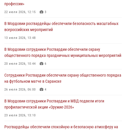
профессии»
зону СВО
22 июля 2026, 12:15
3
04 августа 2026, 11:13
3
В Мордовии росгвардейцы обеспечили безопасность масштабных
Сотрудники Росгвардии Мордовии стали призерами
всероссийских мероприятий
республиканских соревнований по служебному шестиборью
13 июля 2026, 13:48
04 августа 2026, 08:27
4
В Мордовии сотрудники Росгвардии обеспечили охрану
В Саранске росгвардейцы пресекли нарушение правопорядка:
общественного порядка праздничных муниципальных мероприятий
«отдых» на лавочке закончился в отделе полиции
20 июля 2026, 10:44
6
04 августа 2026, 07:06
Сотрудники Росгвардии обеспечили охрану общественного порядка
В Саранске сотрудники Росгвардии задержали гражданина за
на футбольном матче в Саранске
нанесение побоев
26 июля 2026, 06:00
4
03 августа 2026, 08:58
В Мордовии сотрудники Росгвардии и МВД подвели итоги
профилактической акции «Оружие‑2026»
23 июля 2026, 13:10
Росгвардейцы обеспечили спокойную и безопасную атмосферу на