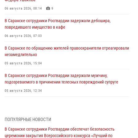
06 августа 2026, 08:14
9
В Саранске сотрудники Росгвардии задержали дебошира,
повредившего имущество в кафе
06 августа 2026, 07:03
В Саранске по обращению жителей правоохранители отреагировали
незамедлительно
05 августа 2026, 15:04
В Саранске сотрудники Росгвардии задержали мужчину,
подозреваемого в причинении телесных повреждений супруге
05 августа 2026, 12:34
Росгвардейцы обеспечили общественную безопасность во время
проведения масштабного праздника в Темникове
05 августа 2026, 09:04
4
ПОПУЛЯРНЫЕ НОВОСТИ
В Саранске сотрудники Росгвардии обеспечат безопасность
Помощь из Мордовии защитникам Отечества: центр лицензионно-
церемонии закрытия Всероссийского конкурса «Лучший по
разрешительной работы передал очередную партию вооружения в