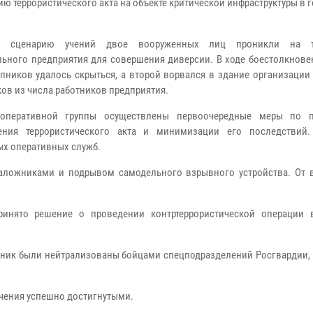
ию террористического акта на объекте критической инфраструктуры в 
о сценарию учений двое вооруженных лиц проникли на т
ьного предприятия для совершения диверсии. В ходе боестолкнове
упников удалось скрыться, а второй ворвался в здание организации
ов из числа работников предприятия.
оперативной группы осуществлены первоочередные меры по п
ления террористического акта и минимизации его последствий
ых оперативных служб.
заложниками и подрывом самодельного взрывного устройства. От
нято решение о проведении контртеррористической операции 
бщник были нейтрализованы бойцами спецподразделений Росгвардии,
учения успешно достигнутыми.