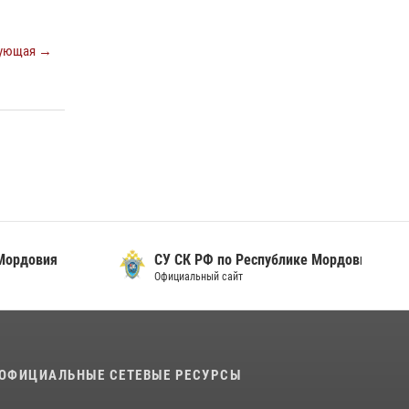
просветительской лекции
24 июля 2026, 13:00
3
ующая →
В Мордовии отметили День ВМФ: торжества
прошли при содействии сотрудников
Росгвардии
27 июля 2026, 12:00
2
Сотрудники Росгвардии обеспечили
безопасность Всероссийского конкурса
профмастерства в Саранске
23 июля 2026, 11:54
4
овия
СУ СК РФ по Республике Мордовия
Официальный сайт
ОФИЦИАЛЬНЫЕ СЕТЕВЫЕ РЕСУРСЫ