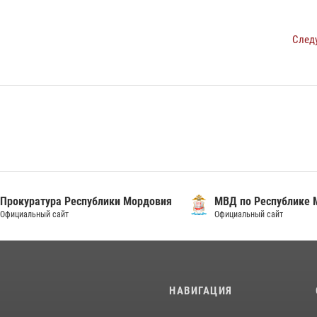
След
уратура Республики Мордовия
МВД по Республике Морд
альный сайт
Официальный сайт
И
НАВИГАЦИЯ