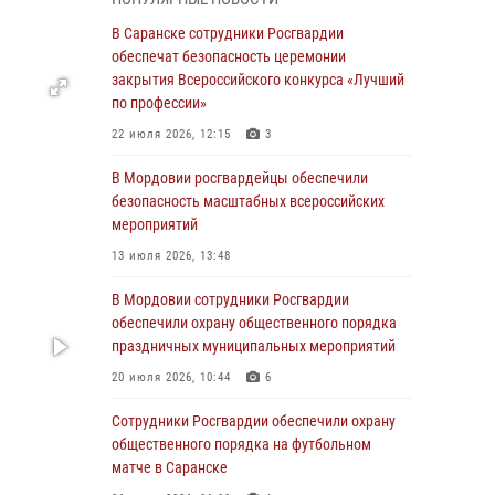
06 августа 2026, 08:14
9
В Саранске сотрудники Росгвардии
В Саранске сотрудники Росгвардии
обеспечат безопасность церемонии
задержали дебошира, повредившего
закрытия Всероссийского конкурса «Лучший
имущество в кафе
по профессии»
06 августа 2026, 07:03
22 июля 2026, 12:15
3
В Саранске по обращению жителей
В Мордовии росгвардейцы обеспечили
правоохранители отреагировали
безопасность масштабных всероссийских
незамедлительно
мероприятий
05 августа 2026, 15:04
13 июля 2026, 13:48
В Саранске сотрудники Росгвардии
В Мордовии сотрудники Росгвардии
задержали мужчину, подозреваемого в
обеспечили охрану общественного порядка
причинении телесных повреждений супруге
праздничных муниципальных мероприятий
05 августа 2026, 12:34
20 июля 2026, 10:44
6
Росгвардейцы обеспечили общественную
Сотрудники Росгвардии обеспечили охрану
безопасность во время проведения
общественного порядка на футбольном
масштабного праздника в Темникове
матче в Саранске