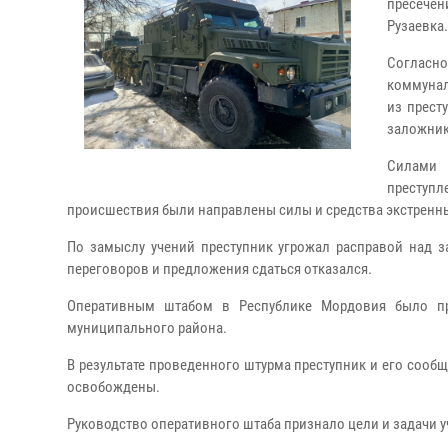
пресечен
Рузаевка.
Согласн
коммунал
из прест
заложник
Силами 
преступ
происшествия были направлены силы и средства экстренн
По замыслу учений преступник угрожал расправой над 
переговоров и предложения сдаться отказался.
Оперативным штабом в Республике Мордовия было при
муниципального района.
В результате проведенного штурма преступник и его соо
освобождены.
Руководство оперативного штаба признало цели и задачи 