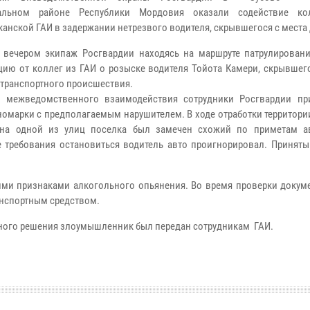
альном районе Республики Мордовия оказали содействие ко
канской ГАИ в задержании нетрезвого водителя, скрывшегося с места
 вечером экипаж Росгвардии находясь на маршруте патрулировани
ию от коллег из ГАИ о розыске водителя Тойота Камери, скрывшего
транспортного происшествия.
х межведомственного взаимодействия сотрудники Росгвардии пр
номарки с предполагаемым нарушителем. В ходе отработки территор
 на одной из улиц поселка был замечен схожий по приметам а
 требования остановиться водитель авто проигнорировал. Принят
ними признаками алкогольного опьянения. Во время проверки докум
анспортным средством.
ьного решения злоумышленник был передан сотрудникам ГАИ.