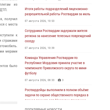
ллегам из
Итоги работы подразделений лицензионно-
 ДТП.
разрешительной работы Росгвардии за июль
я, получил
07 августа 2026, 10:53
ся с места
Сотрудники Росгвардии задержали жителя
иступили к
региона за нанесение телесных повреждений
ии стражами
соседу
втомобиль.
07 августа 2026, 10:39
ыми мерами
Команда Управления Росгвардии по
Республике Мордовия приняла участие в
ентов было
чемпионате Приволжского округа по мини-
футболу
07 августа 2026, 08:33
3
Росгвардейцы выполнили в полном объёме
задачи по охране общественного порядка в
период важного для Мордовии праздника
06 августа 2026, 08:48
5
ПОПУЛЯРНЫЕ НОВОСТИ