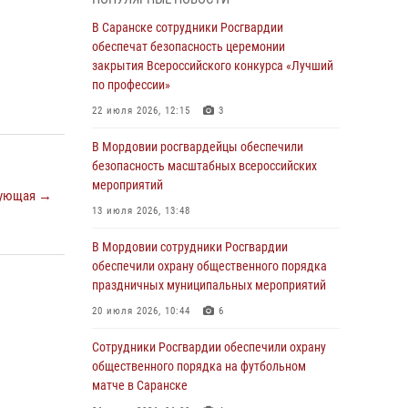
В Мордовии руководство и личный состав
В Саранске сотрудники Росгвардии
Росгвардии приняли участие в празднествах,
обеспечат безопасность церемонии
посвящённых 25-летию канонизации Фёдора
закрытия Всероссийского конкурса «Лучший
Ушакова
по профессии»
06 августа 2026, 08:14
9
22 июля 2026, 12:15
3
В Саранске сотрудники Росгвардии
В Мордовии росгвардейцы обеспечили
задержали дебошира, повредившего
безопасность масштабных всероссийских
имущество в кафе
мероприятий
ующая →
06 августа 2026, 07:03
13 июля 2026, 13:48
В Саранске по обращению жителей
В Мордовии сотрудники Росгвардии
правоохранители отреагировали
обеспечили охрану общественного порядка
незамедлительно
праздничных муниципальных мероприятий
05 августа 2026, 15:04
20 июля 2026, 10:44
6
В Саранске сотрудники Росгвардии
Сотрудники Росгвардии обеспечили охрану
задержали мужчину, подозреваемого в
общественного порядка на футбольном
причинении телесных повреждений супруге
матче в Саранске