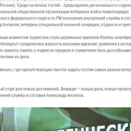
России). Среди почетных гостей - председатель регионального отдел
нальной общественной организации ветеранов войск правопорядка
кого федерального округа по РМ полковник внутренней службы в отс
р Антипов, ветераны специальной военной операции, студенты и преп
ным моментом торжества стала церемония принятия Клятвы новобра
«Клянусь!» соединилась верность высоким идеалам: уважение к исто
ть хранить память о подвигах предков и стремление быть достойными
телями их дела.
вных», где присутствующие смогли задать гостям самые разные вопр
ный старт для новых достижений. Впереди — новые дела, новые проект
ренней службы в отставке Александр Антипов.