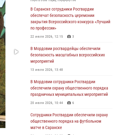
В Мордовии руководство и личный состав
В Саранске сотрудники Росгвардии
Росгвардии приняли участие в празднествах,
обеспечат безопасность церемонии
посвящённых 25-летию канонизации Фёдора
закрытия Всероссийского конкурса «Лучший
Ушакова
по профессии»
06 августа 2026, 08:14
9
22 июля 2026, 12:15
3
В Саранске сотрудники Росгвардии
В Мордовии росгвардейцы обеспечили
задержали дебошира, повредившего
безопасность масштабных всероссийских
имущество в кафе
мероприятий
06 августа 2026, 07:03
13 июля 2026, 13:48
В Саранске по обращению жителей
В Мордовии сотрудники Росгвардии
правоохранители отреагировали
обеспечили охрану общественного порядка
незамедлительно
праздничных муниципальных мероприятий
05 августа 2026, 15:04
20 июля 2026, 10:44
6
В Саранске сотрудники Росгвардии
Сотрудники Росгвардии обеспечили охрану
задержали мужчину, подозреваемого в
общественного порядка на футбольном
причинении телесных повреждений супруге
матче в Саранске