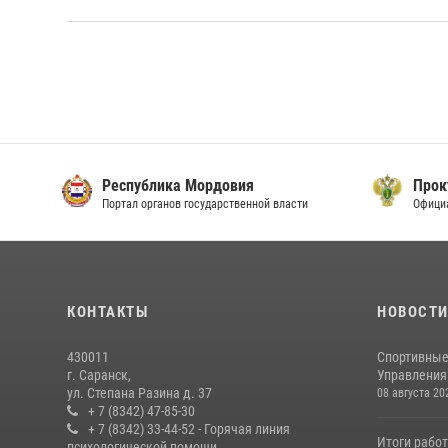
Республика Мордовия
Прок
Портал органов государственной власти
Офици
КОНТАКТЫ
НОВОСТ
430011
Спортивные
г. Саранск,
Управления 
ул. Степана Разина д. 37
08 августа 20
+ 7 (8342) 47-85-30
+ 7 (8342) 33-44-52 - Горячая линия
Итоги рабо
психологической помощи