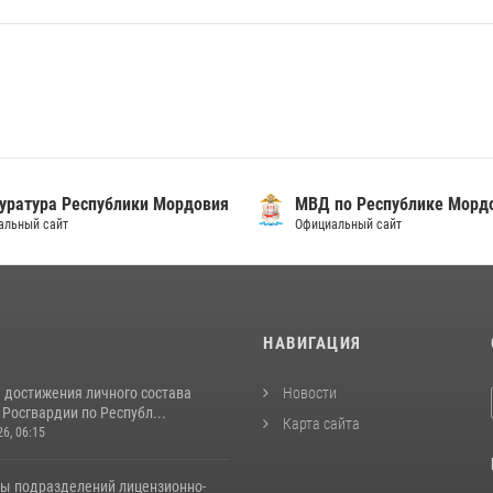
уратура Республики Мордовия
МВД по Республике Морд
альный сайт
Официальный сайт
И
НАВИГАЦИЯ
 достижения личного состава
Новости
Росгвардии по Республ...
Карта сайта
26, 06:15
ты подразделений лицензионно-