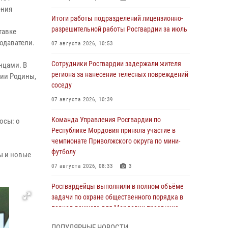
ения
Итоги работы подразделений лицензионно-
разрешительной работы Росгвардии за июль
тавке
одаватели.
07 августа 2026, 10:53
Сотрудники Росгвардии задержали жителя
нцами. В
региона за нанесение телесных повреждений
рии Родины,
соседу
07 августа 2026, 10:39
Команда Управления Росгвардии по
осы: о
Республике Мордовия приняла участие в
чемпионате Приволжского округа по мини-
футболу
ы и новые
07 августа 2026, 08:33
3
Росгвардейцы выполнили в полном объёме
задачи по охране общественного порядка в
период важного для Мордовии праздника
06 августа 2026, 08:48
5
ПОПУЛЯРНЫЕ НОВОСТИ