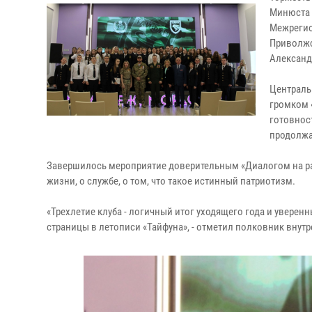
Минюста 
Межрегио
Приволжс
Александ
Централь
громком 
готовнос
продолжа
Завершилось мероприятие доверительным «Диалогом на ра
жизни, о службе, о том, что такое истинный патриотизм.
«Трехлетие клуба - логичный итог уходящего года и уверен
страницы в летописи «Тайфуна», - отметил полковник внут