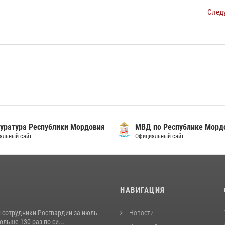
След
уратура Республики Мордовия
МВД по Республике Морд
альный сайт
Официальный сайт
И
НАВИГАЦИЯ
 сотрудники Росгвардии за июль
Новости
льше 130 раз по си...