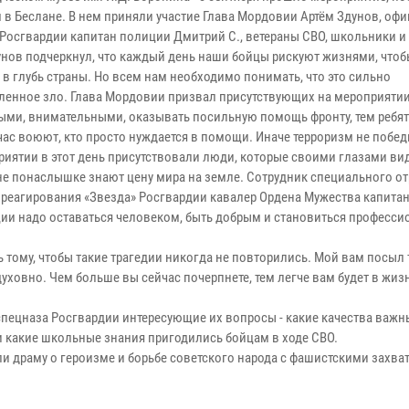
 в Беслане. В нем приняли участие Глава Мордовии Артём Здунов, оф
 Росгвардии капитан полиции Дмитрий С., ветераны СВО, школьники и
унов подчеркнул, что каждый день наши бойцы рискуют жизнями, чтоб
 в глубь страны. Но всем нам необходимо понимать, что это сильно
ленное зло. Глава Мордовии призвал присутствующих на мероприятии
ыми, внимательными, оказывать посильную помощь фронту, тем ребят
час воюют, кто просто нуждается в помощи. Иначе терроризм не побед
риятии в этот день присутствовали люди, которые своими глазами ви
не понаслышке знают цену мира на земле. Сотрудник специального о
 реагирования «Звезда» Росгвардии кавалер Ордена Мужества капита
ции надо оставаться человеком, быть добрым и становиться професси
 тому, чтобы такие трагедии никогда не повторились. Мой вам посыл 
уховно. Чем больше вы сейчас почерпнете, тем легче вам будет в жизн
спецназа Росгвардии интересующие их вопросы - какие качества важн
и какие школьные знания пригодились бойцам в ходе СВО.
и драму о героизме и борьбе советского народа с фашистскими захва