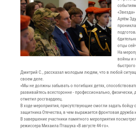
событиям
«Звезда»
Артём Зд
проникла
подготов
бдительн
отцы сей
На мероп
войны и 
быстрого
Дмитрий С., рассказал молодым людям, что в любой ситуа
своем деле.
«Мы не должны забывать о погибших детях, способствовать
развивайтесь всесторонне - профессионально, физически, д
отметил росгвардеец.
В ходе мероприятия, присутствующие смогли задать бойцу 
защитника Отечества, в чем выражается фронтовая дружба 
В завершение участники памятного мероприятия посмотрел
режиссера Михаила Пташука «В августе 44-го».