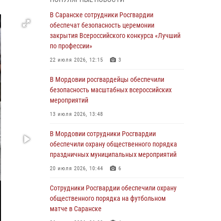
Росгвардейцы выполнили в полном объёме
задачи по охране общественного порядка в
В Саранске сотрудники Росгвардии
период важного для Мордовии праздника
обеспечат безопасность церемонии
закрытия Всероссийского конкурса «Лучший
06 августа 2026, 08:48
5
по профессии»
В Мордовии руководство и личный состав
22 июля 2026, 12:15
3
Росгвардии приняли участие в празднествах,
посвящённых 25-летию канонизации Фёдора
В Мордовии росгвардейцы обеспечили
Ушакова
безопасность масштабных всероссийских
мероприятий
06 августа 2026, 08:14
9
13 июля 2026, 13:48
В Саранске сотрудники Росгвардии
задержали дебошира, повредившего
В Мордовии сотрудники Росгвардии
имущество в кафе
обеспечили охрану общественного порядка
праздничных муниципальных мероприятий
06 августа 2026, 07:03
20 июля 2026, 10:44
6
В Саранске по обращению жителей
правоохранители отреагировали
Сотрудники Росгвардии обеспечили охрану
незамедлительно
общественного порядка на футбольном
матче в Саранске
05 августа 2026, 15:04