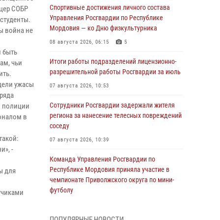
Спортивные достижения личного состава
ицер СОБР
Управления Росгвардии по Республике
 студенты.
Мордовия — ко Дню физкультурника
ы война не
08 августа 2026, 06:15
5
 быть
Итоги работы подразделений лицензионно-
ам, чьи
разрешительной работы Росгвардии за июль
ить.
дели ужасы
07 августа 2026, 10:53
тряда
Сотрудники Росгвардии задержали жителя
н полиции
региона за нанесение телесных повреждений
оналом в
соседу
такой:
07 августа 2026, 10:39
и», -
Команда Управления Росгвардии по
Республике Мордовия приняла участие в
ы для
чемпионате Приволжского округа по мини-
футболу
тчиками
07 августа 2026, 08:33
3
ПОПУЛЯРНЫЕ НОВОСТИ