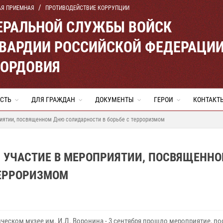
АЯ ПРИЕМНАЯ
ПРОТИВОДЕЙСТВИЕ КОРРУПЦИИ
ЕРАЛЬНОЙ СЛУЖБЫ ВОЙСК
ВАРДИИ РОССИЙСКОЙ ФЕДЕРАЦИ
МОРДОВИЯ
СТЬ
ДЛЯ ГРАЖДАН
ДОКУМЕНТЫ
ГЕРОИ
КОНТАКТ
риятии, посвященном Дню солидарности в борьбе с терроризмом
Л УЧАСТИЕ В МЕРОПРИЯТИИ, ПОСВЯЩЕНН
ТЕРРОРИЗМОМ
дческом музее им. И.Д. Воронина - 3 сентября прошло мероприятие, п