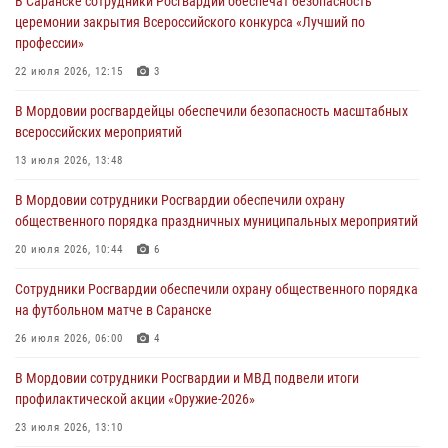
В Саранске сотрудники Росгвардии обеспечат безопасность
нанесение побоев
церемонии закрытия Всероссийского конкурса «Лучший по
03 августа 2026, 08:58
профессии»
Сотрудники Росгвардии обеспечили безопасность празднования 98-
22 июля 2026, 12:15
3
летия Торбеевского и Ковылкинского районов Мордовии
В Мордовии росгвардейцы обеспечили безопасность масштабных
03 августа 2026, 08:32
5
всероссийских мероприятий
В Мордовии отметили День ВДВ: нарушений правопорядка не
13 июля 2026, 13:48
допущено
В Мордовии сотрудники Росгвардии обеспечили охрану
03 августа 2026, 07:40
3
общественного порядка праздничных муниципальных мероприятий
В Мордовии подведены итоги работы подразделений лицензионно-
20 июля 2026, 10:44
6
разрешительной работы за неделю
Сотрудники Росгвардии обеспечили охрану общественного порядка
02 августа 2026, 06:31
на футбольном матче в Саранске
26 июля 2026, 06:00
4
В Мордовии сотрудники Росгвардии и МВД подвели итоги
профилактической акции «Оружие‑2026»
23 июля 2026, 13:10