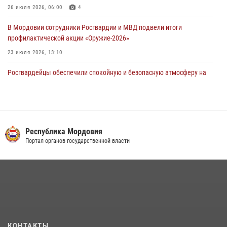
26 июля 2026, 06:00
4
03 августа 2026, 08:58
В Мордовии сотрудники Росгвардии и МВД подвели итоги
профилактической акции «Оружие‑2026»
23 июля 2026, 13:10
Росгвардейцы обеспечили спокойную и безопасную атмосферу на
праздничных мероприятиях в Мордовии
27 июля 2026, 10:45
4
Сотрудники Управления Росгвардии по Республике Мордовия
обеспечили безопасность на футбольных мероприятиях: от
Республика Мордовия
регионального турнира до Суперкубка России
Портал органов государственной власти
21 июля 2026, 11:10
2
Личный состав Управления Росгвардии по Республике Мордовия
принял участие в просветительской лекции
24 июля 2026, 13:00
3
В Мордовии отметили День ВМФ: торжества прошли при
КОНТАКТЫ