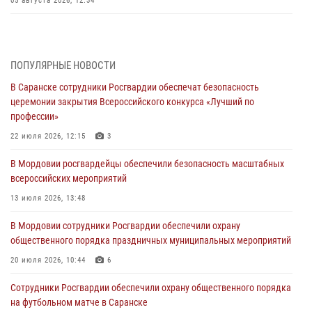
05 августа 2026, 12:34
Росгвардейцы обеспечили общественную безопасность во время
проведения масштабного праздника в Темникове
05 августа 2026, 09:04
4
ПОПУЛЯРНЫЕ НОВОСТИ
В Саранске сотрудники Росгвардии обеспечат безопасность
Помощь из Мордовии защитникам Отечества: центр лицензионно-
церемонии закрытия Всероссийского конкурса «Лучший по
разрешительной работы передал очередную партию вооружения в
профессии»
зону СВО
22 июля 2026, 12:15
3
04 августа 2026, 11:13
3
В Мордовии росгвардейцы обеспечили безопасность масштабных
Сотрудники Росгвардии Мордовии стали призерами
всероссийских мероприятий
республиканских соревнований по служебному шестиборью
13 июля 2026, 13:48
04 августа 2026, 08:27
4
В Мордовии сотрудники Росгвардии обеспечили охрану
В Саранске росгвардейцы пресекли нарушение правопорядка:
общественного порядка праздничных муниципальных мероприятий
«отдых» на лавочке закончился в отделе полиции
20 июля 2026, 10:44
6
04 августа 2026, 07:06
Сотрудники Росгвардии обеспечили охрану общественного порядка
В Саранске сотрудники Росгвардии задержали гражданина за
на футбольном матче в Саранске
нанесение побоев