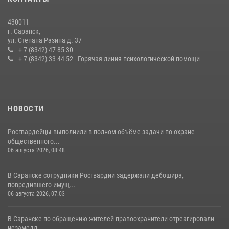
содействии сотрудников Росгвардии
27 июля 2026, 12:00
2
430011
г. Саранск,
Сотрудники Росгвардии обеспечили безопасность Всероссийского
ул. Степана Разина д. 37
конкурса профмастерства в Саранске
+ 7 (8342) 47-85-30
+ 7 (8342) 33-44-52 - Горячая линия психологической помощи
23 июля 2026, 11:54
4
НОВОСТИ
Росгвардейцы выполнили в полном объёме задачи по охране
общественного...
06 августа 2026, 08:48
В Саранске сотрудники Росгвардии задержали дебошира,
повредившего имущ...
06 августа 2026, 07:03
В Саранске по обращению жителей правоохранители отреагировали
незамедл...