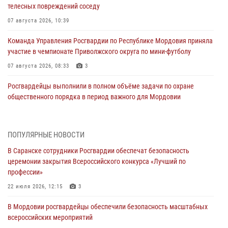
телесных повреждений соседу
07 августа 2026, 10:39
Команда Управления Росгвардии по Республике Мордовия приняла
участие в чемпионате Приволжского округа по мини-футболу
07 августа 2026, 08:33
3
Росгвардейцы выполнили в полном объёме задачи по охране
общественного порядка в период важного для Мордовии
праздника
06 августа 2026, 08:48
5
ПОПУЛЯРНЫЕ НОВОСТИ
В Мордовии руководство и личный состав Росгвардии приняли
В Саранске сотрудники Росгвардии обеспечат безопасность
участие в празднествах, посвящённых 25-летию канонизации
церемонии закрытия Всероссийского конкурса «Лучший по
Фёдора Ушакова
профессии»
06 августа 2026, 08:14
9
22 июля 2026, 12:15
3
В Саранске сотрудники Росгвардии задержали дебошира,
В Мордовии росгвардейцы обеспечили безопасность масштабных
повредившего имущество в кафе
всероссийских мероприятий
06 августа 2026, 07:03