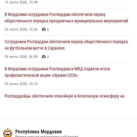
13 июля 2026, 13:48
В Саранске по обращению жителей правоохранители отреагировали
В Мордовии сотрудники Росгвардии обеспечили охрану
незамедлительно
общественного порядка праздничных муниципальных мероприятий
05 августа 2026, 15:04
20 июля 2026, 10:44
6
В Саранске сотрудники Росгвардии задержали мужчину,
Сотрудники Росгвардии обеспечили охрану общественного порядка
подозреваемого в причинении телесных повреждений супруге
на футбольном матче в Саранске
05 августа 2026, 12:34
26 июля 2026, 06:00
4
В Мордовии сотрудники Росгвардии и МВД подвели итоги
профилактической акции «Оружие‑2026»
23 июля 2026, 13:10
Росгвардейцы обеспечили спокойную и безопасную атмосферу на
праздничных мероприятиях в Мордовии
27 июля 2026, 10:45
4
Сотрудники Управления Росгвардии по Республике Мордовия
обеспечили безопасность на футбольных мероприятиях: от
Республика Мордовия
регионального турнира до Суперкубка России