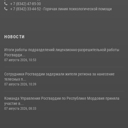
конкурса профмастерства в Саранске
+ 7 (8342) 47-85-30
+ 7 (8342) 33-44-52 - Горячая линия психологической помощи
23 июля 2026, 11:54
4
НОВОСТИ
Итоги работы подразделений лицензионно-разрешительной работы
Росгварди...
07 августа 2026, 10:53
Сотрудники Росгвардии задержали жителя региона за нанесение
телесных п...
07 августа 2026, 10:39
Команда Управления Росгвардии по Республике Мордовия приняла
участие в...
07 августа 2026, 08:33