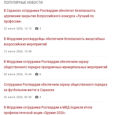
06 августа 2026, 07:03
ПОПУЛЯРНЫЕ НОВОСТИ
В Саранске сотрудники Росгвардии обеспечат безопасность
В Саранске по обращению жителей правоохранители отреагировали
церемонии закрытия Всероссийского конкурса «Лучший по
незамедлительно
профессии»
05 августа 2026, 15:04
22 июля 2026, 12:15
3
В Саранске сотрудники Росгвардии задержали мужчину,
В Мордовии росгвардейцы обеспечили безопасность масштабных
подозреваемого в причинении телесных повреждений супруге
всероссийских мероприятий
05 августа 2026, 12:34
13 июля 2026, 13:48
Росгвардейцы обеспечили общественную безопасность во время
В Мордовии сотрудники Росгвардии обеспечили охрану
проведения масштабного праздника в Темникове
общественного порядка праздничных муниципальных мероприятий
05 августа 2026, 09:04
4
20 июля 2026, 10:44
6
Помощь из Мордовии защитникам Отечества: центр лицензионно-
Сотрудники Росгвардии обеспечили охрану общественного порядка
разрешительной работы передал очередную партию вооружения в
на футбольном матче в Саранске
зону СВО
26 июля 2026, 06:00
4
04 августа 2026, 11:13
3
В Мордовии сотрудники Росгвардии и МВД подвели итоги
профилактической акции «Оружие‑2026»