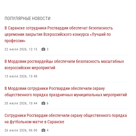
участие в празднествах, посвящённых 25-летию канонизации
Фёдора Ушакова
06 августа 2026, 08:14
9
ПОПУЛЯРНЫЕ НОВОСТИ
В Саранске сотрудники Росгвардии обеспечат безопасность
В Саранске сотрудники Росгвардии задержали дебошира,
церемонии закрытия Всероссийского конкурса «Лучший по
повредившего имущество в кафе
профессии»
06 августа 2026, 07:03
22 июля 2026, 12:15
3
В Саранске по обращению жителей правоохранители отреагировали
В Мордовии росгвардейцы обеспечили безопасность масштабных
незамедлительно
всероссийских мероприятий
05 августа 2026, 15:04
13 июля 2026, 13:48
В Саранске сотрудники Росгвардии задержали мужчину,
В Мордовии сотрудники Росгвардии обеспечили охрану
подозреваемого в причинении телесных повреждений супруге
общественного порядка праздничных муниципальных мероприятий
05 августа 2026, 12:34
20 июля 2026, 10:44
6
Росгвардейцы обеспечили общественную безопасность во время
Сотрудники Росгвардии обеспечили охрану общественного порядка
проведения масштабного праздника в Темникове
на футбольном матче в Саранске
05 августа 2026, 09:04
4
26 июля 2026, 06:00
4