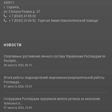
430011
г. Саранск,
Сотрудники Росгвардии обеспечили безопасность Всероссийского
ул. Степана Разина д. 37
конкурса профмастерства в Саранске
+ 7 (8342) 47-85-30
+ 7 (8342) 33-44-52 - Горячая линия психологической помощи
23 июля 2026, 11:54
4
НОВОСТИ
Спортивные достижения личного состава Управления Росгвардии по
Республ...
08 августа 2026, 06:15
Итоги работы подразделений лицензионно-разрешительной работы
Росгварди...
07 августа 2026, 10:53
Сотрудники Росгвардии задержали жителя региона за нанесение
телесных п...
07 августа 2026, 10:39