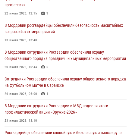
профессии»
зону СВО
22 июля 2026, 12:15
3
04 августа 2026, 11:13
3
В Мордовии росгвардейцы обеспечили безопасность масштабных
Сотрудники Росгвардии Мордовии стали призерами
всероссийских мероприятий
республиканских соревнований по служебному шестиборью
13 июля 2026, 13:48
04 августа 2026, 08:27
4
В Мордовии сотрудники Росгвардии обеспечили охрану
В Саранске росгвардейцы пресекли нарушение правопорядка:
общественного порядка праздничных муниципальных мероприятий
«отдых» на лавочке закончился в отделе полиции
20 июля 2026, 10:44
6
04 августа 2026, 07:06
Сотрудники Росгвардии обеспечили охрану общественного порядка
В Саранске сотрудники Росгвардии задержали гражданина за
на футбольном матче в Саранске
нанесение побоев
26 июля 2026, 06:00
4
03 августа 2026, 08:58
В Мордовии сотрудники Росгвардии и МВД подвели итоги
профилактической акции «Оружие‑2026»
23 июля 2026, 13:10
Росгвардейцы обеспечили спокойную и безопасную атмосферу на