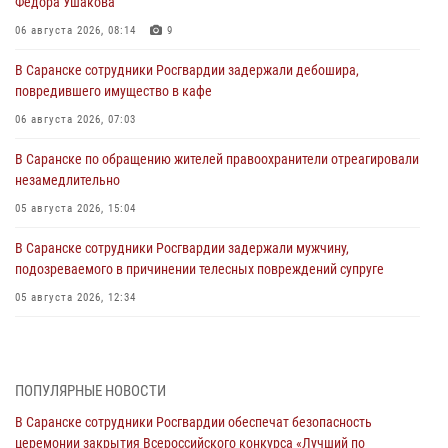
Фёдора Ушакова
06 августа 2026, 08:14
9
В Саранске сотрудники Росгвардии задержали дебошира,
повредившего имущество в кафе
06 августа 2026, 07:03
В Саранске по обращению жителей правоохранители отреагировали
незамедлительно
05 августа 2026, 15:04
В Саранске сотрудники Росгвардии задержали мужчину,
подозреваемого в причинении телесных повреждений супруге
05 августа 2026, 12:34
Росгвардейцы обеспечили общественную безопасность во время
проведения масштабного праздника в Темникове
05 августа 2026, 09:04
4
ПОПУЛЯРНЫЕ НОВОСТИ
В Саранске сотрудники Росгвардии обеспечат безопасность
Помощь из Мордовии защитникам Отечества: центр лицензионно-
церемонии закрытия Всероссийского конкурса «Лучший по
разрешительной работы передал очередную партию вооружения в