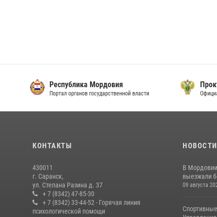
Республика Мордовия
Прок
Портал органов государственной власти
Офици
КОНТАКТЫ
НОВОСТ
430011
В Мордовии
г. Саранск,
выезжали бо
ул. Степана Разина д. 37
09 августа 20
+ 7 (8342) 47-85-30
+ 7 (8342) 33-44-52 - Горячая линия
Спортивные
психологической помощи