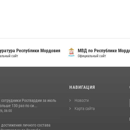
уратура Республики Мордовия
МВД по Республике Морд
альный сайт
Официальный сайт
И
НАВИГАЦИЯ
 сотрудники Росгвардии за июль
Новости
льше 130 раз по си...
Карта сайта
26, 06:00
 достижения личного состава