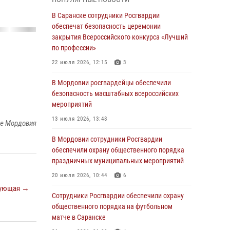
Росгвардейцы выполнили в полном объёме
задачи по охране общественного порядка в
В Саранске сотрудники Росгвардии
период важного для Мордовии праздника
обеспечат безопасность церемонии
закрытия Всероссийского конкурса «Лучший
06 августа 2026, 08:48
5
по профессии»
В Мордовии руководство и личный состав
22 июля 2026, 12:15
3
Росгвардии приняли участие в празднествах,
посвящённых 25-летию канонизации Фёдора
В Мордовии росгвардейцы обеспечили
Ушакова
безопасность масштабных всероссийских
мероприятий
06 августа 2026, 08:14
9
13 июля 2026, 13:48
ке Мордовия
В Саранске сотрудники Росгвардии
задержали дебошира, повредившего
В Мордовии сотрудники Росгвардии
имущество в кафе
обеспечили охрану общественного порядка
праздничных муниципальных мероприятий
06 августа 2026, 07:03
20 июля 2026, 10:44
6
В Саранске по обращению жителей
ующая →
правоохранители отреагировали
Сотрудники Росгвардии обеспечили охрану
незамедлительно
общественного порядка на футбольном
матче в Саранске
05 августа 2026, 15:04