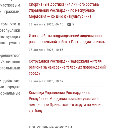
Спортивные достижения личного состава
частковым
Управления Росгвардии по Республике
 граждан,
Мордовия — ко Дню физкультурника
том, что в
08 августа 2026, 06:15
5
республики
Итоги работы подразделений лицензионно-
етствующих
разрешительной работы Росгвардии за июль
паж группы
07 августа 2026, 10:53
оревшегося
Сотрудники Росгвардии задержали жителя
73-летнюю
региона за нанесение телесных повреждений
когольными
соседу
модействия
07 августа 2026, 10:39
ми порядка
Команда Управления Росгвардии по
ториальные
Республике Мордовия приняла участие в
чемпионате Приволжского округа по мини-
футболу
07 августа 2026, 08:33
3
ПОПУЛЯРНЫЕ НОВОСТИ