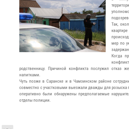
террито
уполном
подозрев
Так, око
квартир
происход
мер по у
задержан
Когда пр
конфлик
родственницу. Причиной конфликта послужил отказ ж
напитками.
Чуть позже в Саранске и в Чамзинском районе сотруд
совместно с участковыми выезжали дважды для розыска г
оперативно были обнаружены предполагаемые нарушител
отделы полиции.