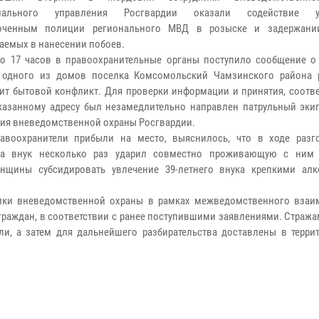
риального управления Росгвардии оказали содействие у
оченным полиции регионального МВД в розыске и задержании
аемых в нанесении побоев.
ло 17 часов в правоохранительные органы поступило сообщение о 
е одного из домов поселка Комсомольский Чамзинского района 
ит бытовой конфликт. Для проверки информации и принятия, соотв
казанному адресу был незамедлительно направлен патрульный эки
ия вневедомственной охраны Росгвардии.
авоохранители прибыли на место, выяснилось, что в ходе разг
та внук несколько раз ударил совместно проживающую с ним 
енщины субсидировать увлечение 39-летнего внука крепкими ал
ники вневедомственной охраны в рамках межведомственного взаи
раждан, в соответствии с ранее поступившими заявлениями. Стража
и, а затем для дальнейшего разбирательства доставлены в терри