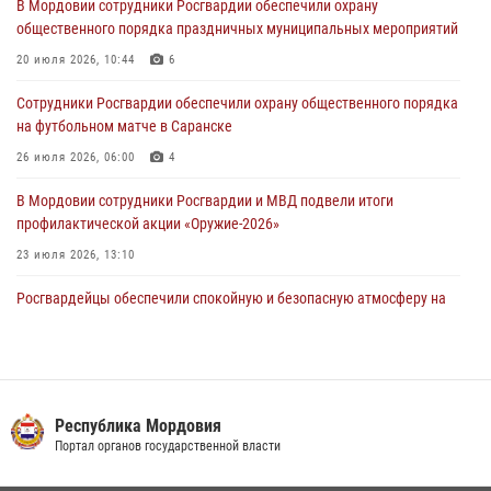
В Мордовии сотрудники Росгвардии обеспечили охрану
незамедлительно
общественного порядка праздничных муниципальных мероприятий
05 августа 2026, 15:04
20 июля 2026, 10:44
6
В Саранске сотрудники Росгвардии задержали мужчину,
Сотрудники Росгвардии обеспечили охрану общественного порядка
подозреваемого в причинении телесных повреждений супруге
на футбольном матче в Саранске
05 августа 2026, 12:34
26 июля 2026, 06:00
4
В Мордовии сотрудники Росгвардии и МВД подвели итоги
профилактической акции «Оружие‑2026»
23 июля 2026, 13:10
Росгвардейцы обеспечили спокойную и безопасную атмосферу на
праздничных мероприятиях в Мордовии
27 июля 2026, 10:45
4
Сотрудники Управления Росгвардии по Республике Мордовия
обеспечили безопасность на футбольных мероприятиях: от
Республика Мордовия
регионального турнира до Суперкубка России
Портал органов государственной власти
21 июля 2026, 11:10
2