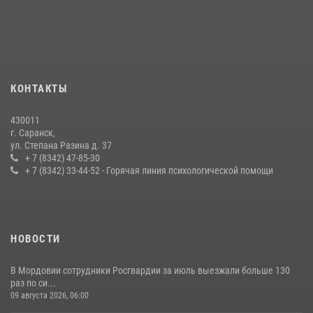
Личный состав Управления Росгвардии по Республике Мордовия
принял участие в просветительской лекции
24 июля 2026, 13:00
3
В Мордовии отметили День ВМФ: торжества прошли при
КОНТАКТЫ
содействии сотрудников Росгвардии
27 июля 2026, 12:00
2
430011
г. Саранск,
Сотрудники Росгвардии обеспечили безопасность Всероссийского
ул. Степана Разина д. 37
конкурса профмастерства в Саранске
+ 7 (8342) 47-85-30
+ 7 (8342) 33-44-52 - Горячая линия психологической помощи
23 июля 2026, 11:54
4
НОВОСТИ
В Мордовии сотрудники Росгвардии за июль выезжали больше 130
раз по си...
09 августа 2026, 06:00