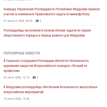
Команда Управления Росгвардии по Республике Мордовия приняла
участие в чемпионате Приволжского округа по мини-футболу
07 августа 2026, 08:33
3
Росгвардейцы выполнили в полном объёме задачи по охране
общественного порядка в период важного для Мордовии
праздника
06 августа 2026, 08:48
5
ПОПУЛЯРНЫЕ НОВОСТИ
В Мордовии руководство и личный состав Росгвардии приняли
В Саранске сотрудники Росгвардии обеспечат безопасность
участие в празднествах, посвящённых 25-летию канонизации
церемонии закрытия Всероссийского конкурса «Лучший по
Фёдора Ушакова
профессии»
06 августа 2026, 08:14
9
22 июля 2026, 12:15
3
В Саранске сотрудники Росгвардии задержали дебошира,
В Мордовии росгвардейцы обеспечили безопасность масштабных
повредившего имущество в кафе
всероссийских мероприятий
06 августа 2026, 07:03
13 июля 2026, 13:48
В Саранске по обращению жителей правоохранители отреагировали