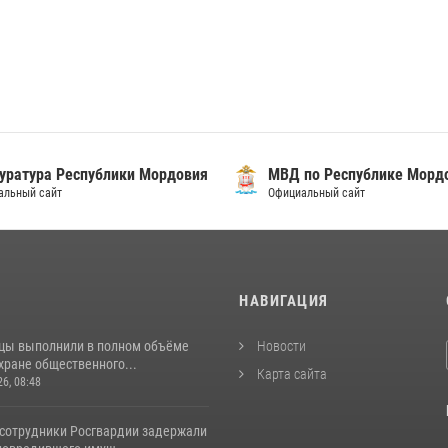
уратура Республики Мордовия
МВД по Республике Морд
альный сайт
Официальный сайт
И
НАВИГАЦИЯ
цы выполнили в полном объёме
Новости
хране общественного...
Карта сайта
26, 08:48
 сотрудники Росгвардии задержали