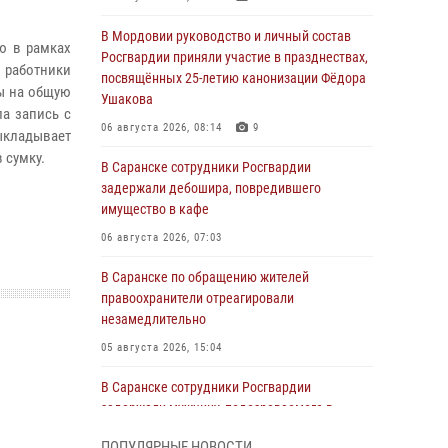
В Мордовии руководство и личный состав
ю в рамках
Росгвардии приняли участие в празднествах,
работники
посвящённых 25-летию канонизации Фёдора
ы на общую
Ушакова
ла запись с
06 августа 2026, 08:14
9
ыкладывает
в сумку.
В Саранске сотрудники Росгвардии
задержали дебошира, повредившего
имущество в кафе
06 августа 2026, 07:03
В Саранске по обращению жителей
правоохранители отреагировали
незамедлительно
05 августа 2026, 15:04
В Саранске сотрудники Росгвардии
задержали мужчину, подозреваемого в
причинении телесных повреждений супруге
ПОПУЛЯРНЫЕ НОВОСТИ