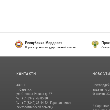
Республика Мордовия
Прок
Портал органов государственной власти
Офици
КОНТАКТЫ
НОВОСТ
430011
Росгвардей
г. Саранск,
задачи по о
ул. Степана Разина д. 37
06 августа 20
+ 7 (8342) 47-85-30
+ 7 (8342) 33-44-52 - Горячая линия
В Саранске
психологической помощи