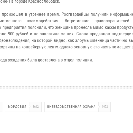
оне-1 в городе Краснослободск.
 произошел в утреннее время. Росгвардейцы получили информаци
мственного взаимодействия. Встретившие правоохранителей 
о предприятия пояснили, что женщина пронесла мимо кассы продукт
оло 900 рублей и не заплатила за них. Слова продавцов подтверди
деонаблюдения, на которой видно, как злоумышленница частично в
 корзины на конвейерную ленту, однако основную его часть помещает 
года рождения была доставлена в отдел полиции.
МОРДОВИЯ
3612
ВНЕВЕДОМСТВЕННАЯ ОХРАНА
1972