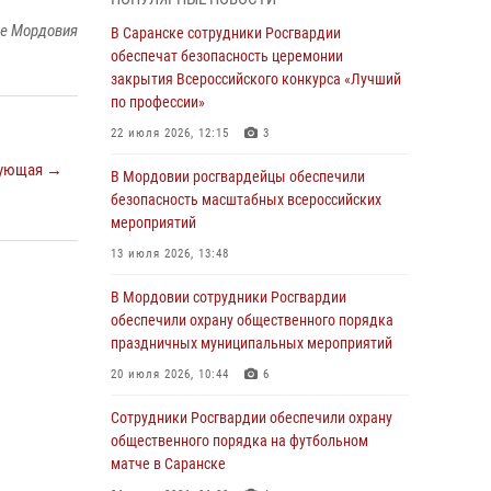
05 августа 2026, 12:34
ке Мордовия
В Саранске сотрудники Росгвардии
Росгвардейцы обеспечили общественную
обеспечат безопасность церемонии
безопасность во время проведения
закрытия Всероссийского конкурса «Лучший
масштабного праздника в Темникове
по профессии»
05 августа 2026, 09:04
4
22 июля 2026, 12:15
3
ующая →
Помощь из Мордовии защитникам Отечества:
В Мордовии росгвардейцы обеспечили
центр лицензионно-разрешительной работы
безопасность масштабных всероссийских
передал очередную партию вооружения в
мероприятий
зону СВО
13 июля 2026, 13:48
04 августа 2026, 11:13
3
В Мордовии сотрудники Росгвардии
Сотрудники Росгвардии Мордовии стали
обеспечили охрану общественного порядка
призерами республиканских соревнований по
праздничных муниципальных мероприятий
служебному шестиборью
20 июля 2026, 10:44
6
04 августа 2026, 08:27
4
Сотрудники Росгвардии обеспечили охрану
В Саранске росгвардейцы пресекли
общественного порядка на футбольном
нарушение правопорядка: «отдых» на
матче в Саранске
лавочке закончился в отделе полиции