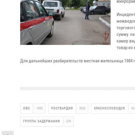
микрорай
Инцидент
межведо
торговог
сумму ок
камер ви
товар из
Для дальнейших разбирательств местная жительница 1984 
ОВО
1695
РОСГВАРДИЯ
3920
КРАСНОСЛОБОДСК
90
ГРУППА ЗАДЕРЖАНИЯ
678