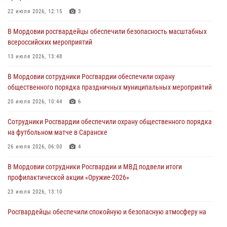
06 августа 2026, 08:14
9
22 июля 2026, 12:15
3
В Саранске сотрудники Росгвардии задержали дебошира,
В Мордовии росгвардейцы обеспечили безопасность масштабных
повредившего имущество в кафе
всероссийских мероприятий
06 августа 2026, 07:03
13 июля 2026, 13:48
В Саранске по обращению жителей правоохранители отреагировали
В Мордовии сотрудники Росгвардии обеспечили охрану
незамедлительно
общественного порядка праздничных муниципальных мероприятий
05 августа 2026, 15:04
20 июля 2026, 10:44
6
В Саранске сотрудники Росгвардии задержали мужчину,
Сотрудники Росгвардии обеспечили охрану общественного порядка
подозреваемого в причинении телесных повреждений супруге
на футбольном матче в Саранске
05 августа 2026, 12:34
26 июля 2026, 06:00
4
В Мордовии сотрудники Росгвардии и МВД подвели итоги
профилактической акции «Оружие‑2026»
23 июля 2026, 13:10
Росгвардейцы обеспечили спокойную и безопасную атмосферу на
праздничных мероприятиях в Мордовии