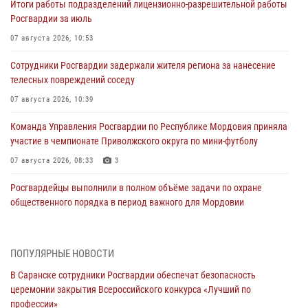
Итоги работы подразделений лицензионно-разрешительной работы
Росгвардии за июль
07 августа 2026, 10:53
Сотрудники Росгвардии задержали жителя региона за нанесение
телесных повреждений соседу
07 августа 2026, 10:39
Команда Управления Росгвардии по Республике Мордовия приняла
участие в чемпионате Приволжского округа по мини-футболу
07 августа 2026, 08:33
3
Росгвардейцы выполнили в полном объёме задачи по охране
общественного порядка в период важного для Мордовии
праздника
06 августа 2026, 08:48
5
ПОПУЛЯРНЫЕ НОВОСТИ
В Мордовии руководство и личный состав Росгвардии приняли
В Саранске сотрудники Росгвардии обеспечат безопасность
участие в празднествах, посвящённых 25-летию канонизации
церемонии закрытия Всероссийского конкурса «Лучший по
Фёдора Ушакова
профессии»