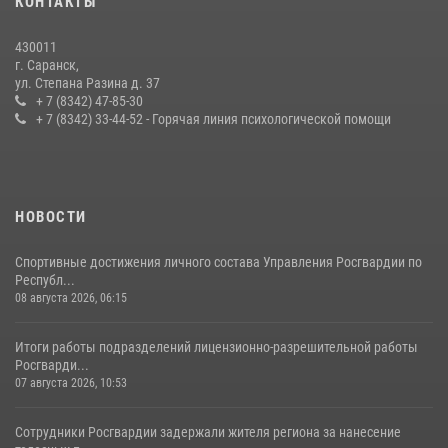
КОНТАКТЫ
содействии сотрудников Росгвардии
27 июля 2026, 12:00
2
430011
г. Саранск,
Сотрудники Росгвардии обеспечили безопасность Всероссийского
ул. Степана Разина д. 37
конкурса профмастерства в Саранске
+ 7 (8342) 47-85-30
+ 7 (8342) 33-44-52 - Горячая линия психологической помощи
23 июля 2026, 11:54
4
НОВОСТИ
Спортивные достижения личного состава Управления Росгвардии по
Республ...
08 августа 2026, 06:15
Итоги работы подразделений лицензионно-разрешительной работы
Росгварди...
07 августа 2026, 10:53
Сотрудники Росгвардии задержали жителя региона за нанесение