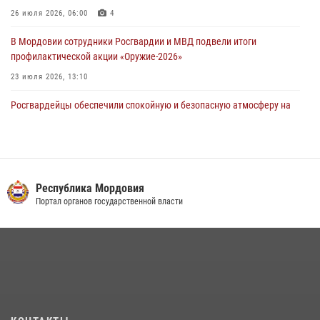
05 августа 2026, 09:04
4
26 июля 2026, 06:00
4
В Мордовии сотрудники Росгвардии и МВД подвели итоги
профилактической акции «Оружие‑2026»
23 июля 2026, 13:10
Росгвардейцы обеспечили спокойную и безопасную атмосферу на
праздничных мероприятиях в Мордовии
27 июля 2026, 10:45
4
Сотрудники Управления Росгвардии по Республике Мордовия
обеспечили безопасность на футбольных мероприятиях: от
Республика Мордовия
регионального турнира до Суперкубка России
Портал органов государственной власти
21 июля 2026, 11:10
2
Личный состав Управления Росгвардии по Республике Мордовия
принял участие в просветительской лекции
24 июля 2026, 13:00
3
В Мордовии отметили День ВМФ: торжества прошли при