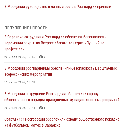
В Мордовии руководство и личный состав Росгвардии приняли
участие в празднествах, посвящённых 25-летию канонизации
Фёдора Ушакова
06 августа 2026, 08:14
9
ПОПУЛЯРНЫЕ НОВОСТИ
В Саранске сотрудники Росгвардии обеспечат безопасность
В Саранске сотрудники Росгвардии задержали дебошира,
церемонии закрытия Всероссийского конкурса «Лучший по
повредившего имущество в кафе
профессии»
06 августа 2026, 07:03
22 июля 2026, 12:15
3
В Саранске по обращению жителей правоохранители отреагировали
В Мордовии росгвардейцы обеспечили безопасность масштабных
незамедлительно
всероссийских мероприятий
05 августа 2026, 15:04
13 июля 2026, 13:48
В Саранске сотрудники Росгвардии задержали мужчину,
В Мордовии сотрудники Росгвардии обеспечили охрану
подозреваемого в причинении телесных повреждений супруге
общественного порядка праздничных муниципальных мероприятий
05 августа 2026, 12:34
20 июля 2026, 10:44
6
Росгвардейцы обеспечили общественную безопасность во время
Сотрудники Росгвардии обеспечили охрану общественного порядка
проведения масштабного праздника в Темникове
на футбольном матче в Саранске