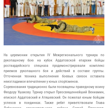
На церемонии открытия IV Межрегионального турнира по
рукопашному бою на кубок Ардатовской епархии бойцы
росгвардейского спецназа продемонстрировали комплекс
приемов рукопашного боя и действий в составе группы.
Отточенная техника выполнения боевых связок оставила
неизгладимое впечатление у юных спортсменов.
Соревнования традиционно были посвящены праведному воину
Феодору Ушакову. Турнир открыл Преосвященнейший Вениамин,
епископ Ардатовский и Атяшевский. Он пожелал юным бойцам
успехов в поединках. Также ребят приветствовали Глава
Дубенского муниципального района Сергей Плешаков,