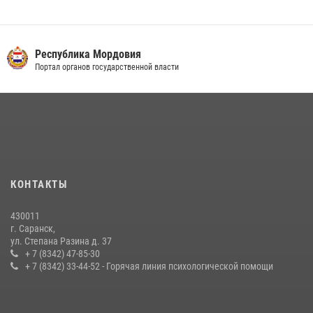
27 июля 2026, 10:45
4
Сотрудники Управления Росгвардии по Республике Мордовия
обеспечили безопасность на футбольных мероприятиях: от
Республика Мордовия
регионального турнира до Суперкубка России
Портал органов государственной власти
21 июля 2026, 11:10
2
Личный состав Управления Росгвардии по Республике Мордовия
принял участие в просветительской лекции
24 июля 2026, 13:00
3
В Мордовии отметили День ВМФ: торжества прошли при
КОНТАКТЫ
содействии сотрудников Росгвардии
27 июля 2026, 12:00
2
430011
г. Саранск,
Сотрудники Росгвардии обеспечили безопасность Всероссийского
ул. Степана Разина д. 37
конкурса профмастерства в Саранске
+ 7 (8342) 47-85-30
+ 7 (8342) 33-44-52 - Горячая линия психологической помощи
23 июля 2026, 11:54
4