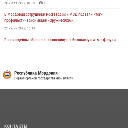
26 июля 2026, 06:00
4
04 августа 2026, 11:13
3
В Мордовии сотрудники Росгвардии и МВД подвели итоги
профилактической акции «Оружие‑2026»
23 июля 2026, 13:10
Росгвардейцы обеспечили спокойную и безопасную атмосферу на
праздничных мероприятиях в Мордовии
27 июля 2026, 10:45
4
Сотрудники Управления Росгвардии по Республике Мордовия
обеспечили безопасность на футбольных мероприятиях: от
Республика Мордовия
регионального турнира до Суперкубка России
Портал органов государственной власти
21 июля 2026, 11:10
2
Личный состав Управления Росгвардии по Республике Мордовия
принял участие в просветительской лекции
24 июля 2026, 13:00
3
В Мордовии отметили День ВМФ: торжества прошли при
КОНТАКТЫ
содействии сотрудников Росгвардии