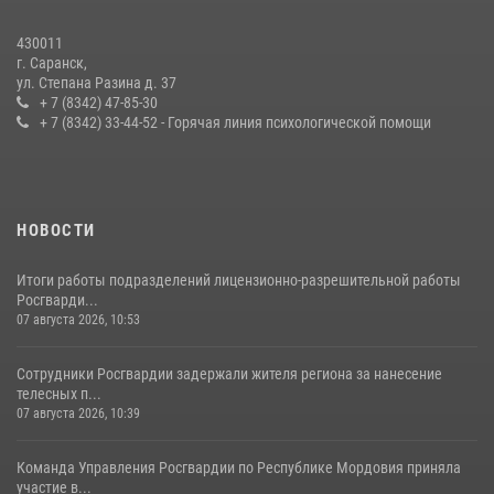
27 июля 2026, 12:00
2
430011
г. Саранск,
Сотрудники Росгвардии обеспечили безопасность Всероссийского
ул. Степана Разина д. 37
конкурса профмастерства в Саранске
+ 7 (8342) 47-85-30
+ 7 (8342) 33-44-52 - Горячая линия психологической помощи
23 июля 2026, 11:54
4
НОВОСТИ
Итоги работы подразделений лицензионно-разрешительной работы
Росгварди...
07 августа 2026, 10:53
Сотрудники Росгвардии задержали жителя региона за нанесение
телесных п...
07 августа 2026, 10:39
Команда Управления Росгвардии по Республике Мордовия приняла
участие в...