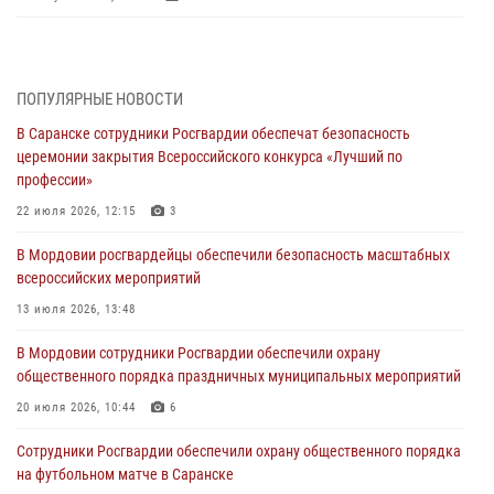
В Саранске сотрудники Росгвардии задержали дебошира,
повредившего имущество в кафе
06 августа 2026, 07:03
ПОПУЛЯРНЫЕ НОВОСТИ
В Саранске сотрудники Росгвардии обеспечат безопасность
В Саранске по обращению жителей правоохранители отреагировали
церемонии закрытия Всероссийского конкурса «Лучший по
незамедлительно
профессии»
05 августа 2026, 15:04
22 июля 2026, 12:15
3
В Саранске сотрудники Росгвардии задержали мужчину,
В Мордовии росгвардейцы обеспечили безопасность масштабных
подозреваемого в причинении телесных повреждений супруге
всероссийских мероприятий
05 августа 2026, 12:34
13 июля 2026, 13:48
Росгвардейцы обеспечили общественную безопасность во время
В Мордовии сотрудники Росгвардии обеспечили охрану
проведения масштабного праздника в Темникове
общественного порядка праздничных муниципальных мероприятий
05 августа 2026, 09:04
4
20 июля 2026, 10:44
6
Помощь из Мордовии защитникам Отечества: центр лицензионно-
Сотрудники Росгвардии обеспечили охрану общественного порядка
разрешительной работы передал очередную партию вооружения в
на футбольном матче в Саранске
зону СВО