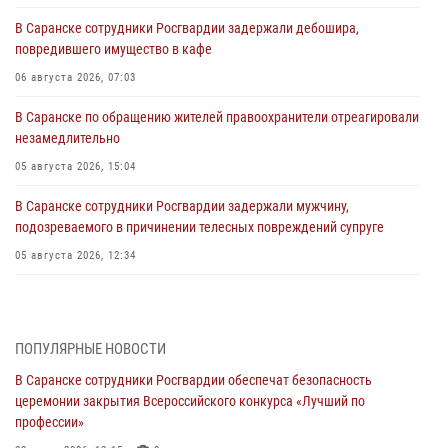
В Саранске сотрудники Росгвардии задержали дебошира,
повредившего имущество в кафе
06 августа 2026, 07:03
В Саранске по обращению жителей правоохранители отреагировали
незамедлительно
05 августа 2026, 15:04
В Саранске сотрудники Росгвардии задержали мужчину,
подозреваемого в причинении телесных повреждений супруге
05 августа 2026, 12:34
Росгвардейцы обеспечили общественную безопасность во время
проведения масштабного праздника в Темникове
05 августа 2026, 09:04
4
ПОПУЛЯРНЫЕ НОВОСТИ
В Саранске сотрудники Росгвардии обеспечат безопасность
Помощь из Мордовии защитникам Отечества: центр лицензионно-
церемонии закрытия Всероссийского конкурса «Лучший по
разрешительной работы передал очередную партию вооружения в
профессии»
зону СВО