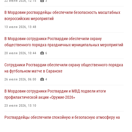
22 июля 2026, 12:15
3
04 августа 2026, 11:13
3
В Мордовии росгвардейцы обеспечили безопасность масштабных
Сотрудники Росгвардии Мордовии стали призерами
всероссийских мероприятий
республиканских соревнований по служебному шестиборью
13 июля 2026, 13:48
04 августа 2026, 08:27
4
В Мордовии сотрудники Росгвардии обеспечили охрану
В Саранске росгвардейцы пресекли нарушение правопорядка:
общественного порядка праздничных муниципальных мероприятий
«отдых» на лавочке закончился в отделе полиции
20 июля 2026, 10:44
6
04 августа 2026, 07:06
Сотрудники Росгвардии обеспечили охрану общественного порядка
В Саранске сотрудники Росгвардии задержали гражданина за
на футбольном матче в Саранске
нанесение побоев
26 июля 2026, 06:00
4
03 августа 2026, 08:58
В Мордовии сотрудники Росгвардии и МВД подвели итоги
профилактической акции «Оружие‑2026»
23 июля 2026, 13:10
Росгвардейцы обеспечили спокойную и безопасную атмосферу на
праздничных мероприятиях в Мордовии
27 июля 2026, 10:45
4