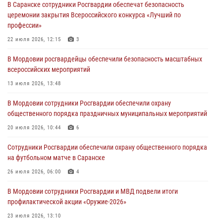
В Саранске сотрудники Росгвардии обеспечат безопасность
участие в празднествах, посвящённых 25-летию канонизации
церемонии закрытия Всероссийского конкурса «Лучший по
Фёдора Ушакова
профессии»
06 августа 2026, 08:14
9
22 июля 2026, 12:15
3
В Саранске сотрудники Росгвардии задержали дебошира,
В Мордовии росгвардейцы обеспечили безопасность масштабных
повредившего имущество в кафе
всероссийских мероприятий
06 августа 2026, 07:03
13 июля 2026, 13:48
В Саранске по обращению жителей правоохранители отреагировали
В Мордовии сотрудники Росгвардии обеспечили охрану
незамедлительно
общественного порядка праздничных муниципальных мероприятий
05 августа 2026, 15:04
20 июля 2026, 10:44
6
В Саранске сотрудники Росгвардии задержали мужчину,
Сотрудники Росгвардии обеспечили охрану общественного порядка
подозреваемого в причинении телесных повреждений супруге
на футбольном матче в Саранске
05 августа 2026, 12:34
26 июля 2026, 06:00
4
В Мордовии сотрудники Росгвардии и МВД подвели итоги
профилактической акции «Оружие‑2026»
23 июля 2026, 13:10