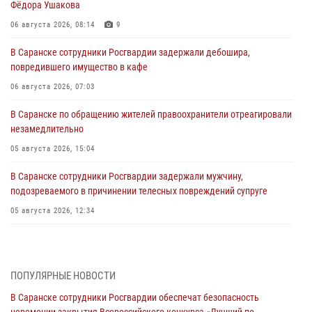
Фёдора Ушакова
06 августа 2026, 08:14
9
В Саранске сотрудники Росгвардии задержали дебошира,
повредившего имущество в кафе
06 августа 2026, 07:03
В Саранске по обращению жителей правоохранители отреагировали
незамедлительно
05 августа 2026, 15:04
В Саранске сотрудники Росгвардии задержали мужчину,
подозреваемого в причинении телесных повреждений супруге
05 августа 2026, 12:34
Росгвардейцы обеспечили общественную безопасность во время
проведения масштабного праздника в Темникове
05 августа 2026, 09:04
4
ПОПУЛЯРНЫЕ НОВОСТИ
В Саранске сотрудники Росгвардии обеспечат безопасность
Помощь из Мордовии защитникам Отечества: центр лицензионно-
церемонии закрытия Всероссийского конкурса «Лучший по