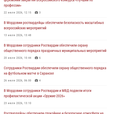
разрешительной работы передал очередную партию вооружения в
профессии»
зону СВО
22 июля 2026, 12:15
3
04 августа 2026, 11:13
3
В Мордовии росгвардейцы обеспечили безопасность масштабных
Сотрудники Росгвардии Мордовии стали призерами
всероссийских мероприятий
республиканских соревнований по служебному шестиборью
13 июля 2026, 13:48
04 августа 2026, 08:27
4
В Мордовии сотрудники Росгвардии обеспечили охрану
В Саранске росгвардейцы пресекли нарушение правопорядка:
общественного порядка праздничных муниципальных мероприятий
«отдых» на лавочке закончился в отделе полиции
20 июля 2026, 10:44
6
04 августа 2026, 07:06
Сотрудники Росгвардии обеспечили охрану общественного порядка
В Саранске сотрудники Росгвардии задержали гражданина за
на футбольном матче в Саранске
нанесение побоев
26 июля 2026, 06:00
4
03 августа 2026, 08:58
В Мордовии сотрудники Росгвардии и МВД подвели итоги
профилактической акции «Оружие‑2026»
23 июля 2026, 13:10
Росгвардейцы обеспечили спокойную и безопасную атмосферу на