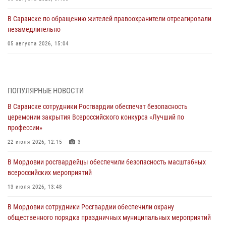
В Саранске по обращению жителей правоохранители отреагировали
незамедлительно
05 августа 2026, 15:04
В Саранске сотрудники Росгвардии задержали мужчину,
подозреваемого в причинении телесных повреждений супруге
05 августа 2026, 12:34
ПОПУЛЯРНЫЕ НОВОСТИ
В Саранске сотрудники Росгвардии обеспечат безопасность
Росгвардейцы обеспечили общественную безопасность во время
церемонии закрытия Всероссийского конкурса «Лучший по
проведения масштабного праздника в Темникове
профессии»
05 августа 2026, 09:04
4
22 июля 2026, 12:15
3
Помощь из Мордовии защитникам Отечества: центр лицензионно-
В Мордовии росгвардейцы обеспечили безопасность масштабных
разрешительной работы передал очередную партию вооружения в
всероссийских мероприятий
зону СВО
13 июля 2026, 13:48
04 августа 2026, 11:13
3
В Мордовии сотрудники Росгвардии обеспечили охрану
Сотрудники Росгвардии Мордовии стали призерами
общественного порядка праздничных муниципальных мероприятий
республиканских соревнований по служебному шестиборью