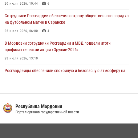
20 июля 2026, 10:44
6
04 августа 2026, 08:27
4
Сотрудники Росгвардии обеспечили охрану общественного порядка
В Саранске росгвардейцы пресекли нарушение правопорядка:
на футбольном матче в Саранске
«отдых» на лавочке закончился в отделе полиции
26 июля 2026, 06:00
4
04 августа 2026, 07:06
В Мордовии сотрудники Росгвардии и МВД подвели итоги
профилактической акции «Оружие‑2026»
23 июля 2026, 13:10
Росгвардейцы обеспечили спокойную и безопасную атмосферу на
праздничных мероприятиях в Мордовии
27 июля 2026, 10:45
4
Сотрудники Управления Росгвардии по Республике Мордовия
обеспечили безопасность на футбольных мероприятиях: от
Республика Мордовия
регионального турнира до Суперкубка России
Портал органов государственной власти
21 июля 2026, 11:10
2
Личный состав Управления Росгвардии по Республике Мордовия