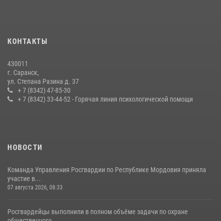
принял участие в просветительской лекции
24 июля 2026, 13:00
3
В Мордовии отметили День ВМФ: торжества прошли при
КОНТАКТЫ
содействии сотрудников Росгвардии
27 июля 2026, 12:00
2
430011
г. Саранск,
Сотрудники Росгвардии обеспечили безопасность Всероссийского
ул. Степана Разина д. 37
конкурса профмастерства в Саранске
+ 7 (8342) 47-85-30
+ 7 (8342) 33-44-52 - Горячая линия психологической помощи
23 июля 2026, 11:54
4
НОВОСТИ
Команда Управления Росгвардии по Республике Мордовия приняла
участие в...
07 августа 2026, 08:33
Росгвардейцы выполнили в полном объёме задачи по охране
общественного...