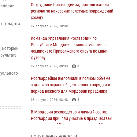
Сотрудники Росгвардии задержали жителя
чинении
региона за нанесение телесных повреждений
соседу
о том, что
07 августа 2026, 10:39
Команда Управления Росгвардии по
Республике Мордовия приняла участие в
, который
чемпионате Приволжского округа по мини-
зультате
футболу
07 августа 2026, 08:33
3
суального
Росгвардейцы выполнили в полном объёме
задачи по охране общественного порядка в
период важного для Мордовии праздника
06 августа 2026, 08:48
5
В Мордовии руководство и личный состав
Росгвардии приняли участие в празднествах,
посвящённых 25-летию канонизации Фёдора
Ушакова
ПОПУЛЯРНЫЕ НОВОСТИ