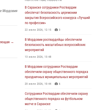
06 августа 2026, 08:14
9
В Саранске сотрудники Росгвардии
ке Мордовия
В Саранске сотрудники Росгвардии
обеспечат безопасность церемонии
задержали дебошира, повредившего
закрытия Всероссийского конкурса «Лучший
имущество в кафе
по профессии»
06 августа 2026, 07:03
22 июля 2026, 12:15
3
В Саранске по обращению жителей
В Мордовии росгвардейцы обеспечили
ующая →
правоохранители отреагировали
безопасность масштабных всероссийских
незамедлительно
мероприятий
05 августа 2026, 15:04
13 июля 2026, 13:48
В Саранске сотрудники Росгвардии
В Мордовии сотрудники Росгвардии
задержали мужчину, подозреваемого в
обеспечили охрану общественного порядка
причинении телесных повреждений супруге
праздничных муниципальных мероприятий
05 августа 2026, 12:34
20 июля 2026, 10:44
6
Росгвардейцы обеспечили общественную
Сотрудники Росгвардии обеспечили охрану
безопасность во время проведения
общественного порядка на футбольном
масштабного праздника в Темникове
матче в Саранске