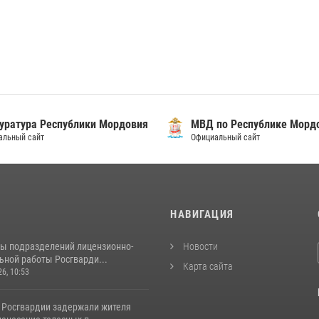
уратура Республики Мордовия
МВД по Республике Морд
альный сайт
Официальный сайт
И
НАВИГАЦИЯ
ты подразделений лицензионно-
Новости
ьной работы Росгварди...
Карта сайта
26, 10:53
 Росгвардии задержали жителя