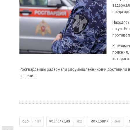
задержал
вреда зд
Находясь
по ул. Б
противоп
К незаме
пояснил,
которого
Росгвардейцы задержали злоумышленников и доставили в 
решения.
ОВО
1697
РОСГВАРДИЯ
3926
МОРДОВИЯ
3618