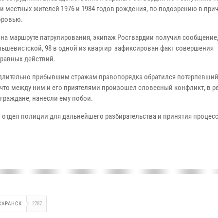
и местных жителей 1976 и 1984 годов рождения, по подозрению в при
оровью.
 на маршруте патрулирования, экипаж Росгвардии получил сообщение, 
ольшевистской, 98 в одной из квартир зафиксирован факт совершения
равных действий.
длительно прибывшим стражам правопорядка обратился потерпевший
 что между ним и его приятелями произошел словесный конфликт, в ре
 граждане, нанесли ему побои.
отдел полиции для дальнейшего разбирательства и принятия процес
САРАНСК
2787