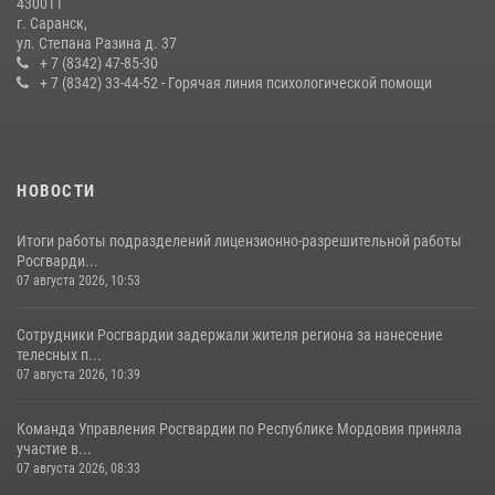
430011
г. Саранск,
Сотрудники Росгвардии обеспечили безопасность Всероссийского
ул. Степана Разина д. 37
конкурса профмастерства в Саранске
+ 7 (8342) 47-85-30
+ 7 (8342) 33-44-52 - Горячая линия психологической помощи
23 июля 2026, 11:54
4
НОВОСТИ
Итоги работы подразделений лицензионно-разрешительной работы
Росгварди...
07 августа 2026, 10:53
Сотрудники Росгвардии задержали жителя региона за нанесение
телесных п...
07 августа 2026, 10:39
Команда Управления Росгвардии по Республике Мордовия приняла
участие в...
07 августа 2026, 08:33