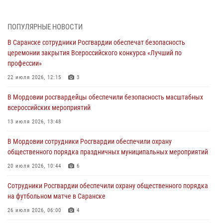
повредившего имущество в кафе
06 августа 2026, 07:03
ПОПУЛЯРНЫЕ НОВОСТИ
В Саранске сотрудники Росгвардии обеспечат безопасность
В Саранске по обращению жителей правоохранители отреагировали
церемонии закрытия Всероссийского конкурса «Лучший по
незамедлительно
профессии»
05 августа 2026, 15:04
22 июля 2026, 12:15
3
В Саранске сотрудники Росгвардии задержали мужчину,
В Мордовии росгвардейцы обеспечили безопасность масштабных
подозреваемого в причинении телесных повреждений супруге
всероссийских мероприятий
05 августа 2026, 12:34
13 июля 2026, 13:48
Росгвардейцы обеспечили общественную безопасность во время
В Мордовии сотрудники Росгвардии обеспечили охрану
проведения масштабного праздника в Темникове
общественного порядка праздничных муниципальных мероприятий
05 августа 2026, 09:04
4
20 июля 2026, 10:44
6
Помощь из Мордовии защитникам Отечества: центр лицензионно-
Сотрудники Росгвардии обеспечили охрану общественного порядка
разрешительной работы передал очередную партию вооружения в
на футбольном матче в Саранске
зону СВО
26 июля 2026, 06:00
4
04 августа 2026, 11:13
3