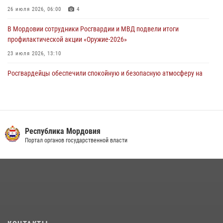
26 июля 2026, 06:00
4
04 августа 2026, 11:13
3
В Мордовии сотрудники Росгвардии и МВД подвели итоги
профилактической акции «Оружие‑2026»
23 июля 2026, 13:10
Росгвардейцы обеспечили спокойную и безопасную атмосферу на
праздничных мероприятиях в Мордовии
27 июля 2026, 10:45
4
Сотрудники Управления Росгвардии по Республике Мордовия
обеспечили безопасность на футбольных мероприятиях: от
Республика Мордовия
регионального турнира до Суперкубка России
Портал органов государственной власти
21 июля 2026, 11:10
2
Личный состав Управления Росгвардии по Республике Мордовия
принял участие в просветительской лекции
24 июля 2026, 13:00
3
В Мордовии отметили День ВМФ: торжества прошли при