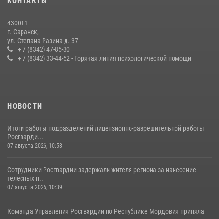
КОНТАКТЫ
содействии сотрудников Росгвардии
27 июля 2026, 12:00
2
430011
г. Саранск,
Сотрудники Росгвардии обеспечили безопасность Всероссийского
ул. Степана Разина д. 37
конкурса профмастерства в Саранске
+ 7 (8342) 47-85-30
+ 7 (8342) 33-44-52 - Горячая линия психологической помощи
23 июля 2026, 11:54
4
НОВОСТИ
Итоги работы подразделений лицензионно-разрешительной работы
Росгварди...
07 августа 2026, 10:53
Сотрудники Росгвардии задержали жителя региона за нанесение
телесных п...
07 августа 2026, 10:39
Команда Управления Росгвардии по Республике Мордовия приняла