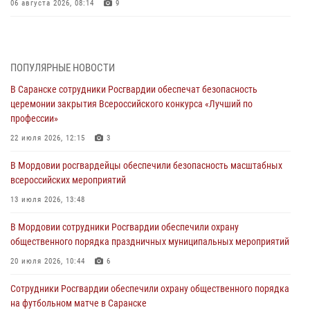
06 августа 2026, 08:14
9
В Саранске сотрудники Росгвардии задержали дебошира,
повредившего имущество в кафе
06 августа 2026, 07:03
ПОПУЛЯРНЫЕ НОВОСТИ
В Саранске сотрудники Росгвардии обеспечат безопасность
В Саранске по обращению жителей правоохранители отреагировали
церемонии закрытия Всероссийского конкурса «Лучший по
незамедлительно
профессии»
05 августа 2026, 15:04
22 июля 2026, 12:15
3
В Саранске сотрудники Росгвардии задержали мужчину,
В Мордовии росгвардейцы обеспечили безопасность масштабных
подозреваемого в причинении телесных повреждений супруге
всероссийских мероприятий
05 августа 2026, 12:34
13 июля 2026, 13:48
Росгвардейцы обеспечили общественную безопасность во время
В Мордовии сотрудники Росгвардии обеспечили охрану
проведения масштабного праздника в Темникове
общественного порядка праздничных муниципальных мероприятий
05 августа 2026, 09:04
4
20 июля 2026, 10:44
6
Помощь из Мордовии защитникам Отечества: центр лицензионно-
Сотрудники Росгвардии обеспечили охрану общественного порядка
разрешительной работы передал очередную партию вооружения в
на футбольном матче в Саранске
зону СВО