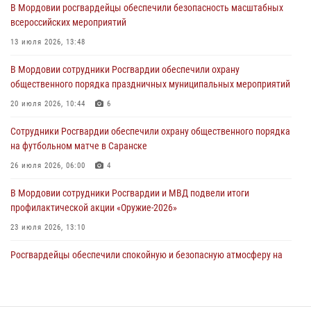
В Мордовии росгвардейцы обеспечили безопасность масштабных
Сотрудники Росгвардии Мордовии стали призерами
всероссийских мероприятий
республиканских соревнований по служебному шестиборью
13 июля 2026, 13:48
04 августа 2026, 08:27
4
В Мордовии сотрудники Росгвардии обеспечили охрану
В Саранске росгвардейцы пресекли нарушение правопорядка:
общественного порядка праздничных муниципальных мероприятий
«отдых» на лавочке закончился в отделе полиции
20 июля 2026, 10:44
6
04 августа 2026, 07:06
Сотрудники Росгвардии обеспечили охрану общественного порядка
В Саранске сотрудники Росгвардии задержали гражданина за
на футбольном матче в Саранске
нанесение побоев
26 июля 2026, 06:00
4
03 августа 2026, 08:58
В Мордовии сотрудники Росгвардии и МВД подвели итоги
профилактической акции «Оружие‑2026»
23 июля 2026, 13:10
Росгвардейцы обеспечили спокойную и безопасную атмосферу на
праздничных мероприятиях в Мордовии
27 июля 2026, 10:45
4