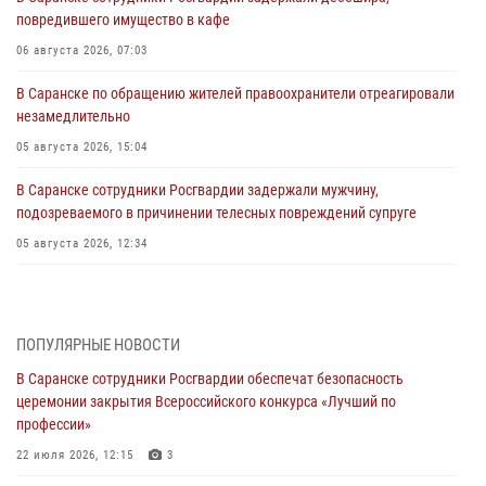
повредившего имущество в кафе
06 августа 2026, 07:03
В Саранске по обращению жителей правоохранители отреагировали
незамедлительно
05 августа 2026, 15:04
В Саранске сотрудники Росгвардии задержали мужчину,
подозреваемого в причинении телесных повреждений супруге
05 августа 2026, 12:34
Росгвардейцы обеспечили общественную безопасность во время
проведения масштабного праздника в Темникове
05 августа 2026, 09:04
4
ПОПУЛЯРНЫЕ НОВОСТИ
В Саранске сотрудники Росгвардии обеспечат безопасность
Помощь из Мордовии защитникам Отечества: центр лицензионно-
церемонии закрытия Всероссийского конкурса «Лучший по
разрешительной работы передал очередную партию вооружения в
профессии»
зону СВО
22 июля 2026, 12:15
3
04 августа 2026, 11:13
3