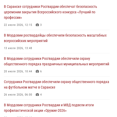
В Мордовии руководство и личный состав Росгвардии приняли
В Саранске сотрудники Росгвардии обеспечат безопасность
участие в празднествах, посвящённых 25-летию канонизации
церемонии закрытия Всероссийского конкурса «Лучший по
Фёдора Ушакова
профессии»
06 августа 2026, 08:14
9
22 июля 2026, 12:15
3
В Саранске сотрудники Росгвардии задержали дебошира,
В Мордовии росгвардейцы обеспечили безопасность масштабных
повредившего имущество в кафе
всероссийских мероприятий
06 августа 2026, 07:03
13 июля 2026, 13:48
В Саранске по обращению жителей правоохранители отреагировали
В Мордовии сотрудники Росгвардии обеспечили охрану
незамедлительно
общественного порядка праздничных муниципальных мероприятий
05 августа 2026, 15:04
20 июля 2026, 10:44
6
В Саранске сотрудники Росгвардии задержали мужчину,
Сотрудники Росгвардии обеспечили охрану общественного порядка
подозреваемого в причинении телесных повреждений супруге
на футбольном матче в Саранске
05 августа 2026, 12:34
26 июля 2026, 06:00
4
В Мордовии сотрудники Росгвардии и МВД подвели итоги
профилактической акции «Оружие‑2026»