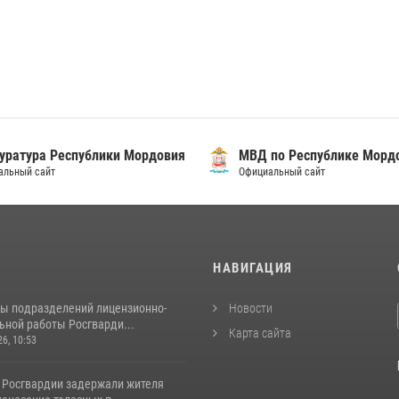
уратура Республики Мордовия
МВД по Республике Морд
альный сайт
Официальный сайт
И
НАВИГАЦИЯ
ты подразделений лицензионно-
Новости
ьной работы Росгварди...
Карта сайта
26, 10:53
 Росгвардии задержали жителя