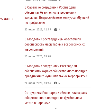
06 августа 2026, 08:14
9
В Саранске сотрудники Росгвардии
В Саранске сотрудники Росгвардии
обеспечат безопасность церемонии
задержали дебошира, повредившего
закрытия Всероссийского конкурса «Лучший
ующая →
имущество в кафе
по профессии»
06 августа 2026, 07:03
22 июля 2026, 12:15
3
В Саранске по обращению жителей
В Мордовии росгвардейцы обеспечили
правоохранители отреагировали
безопасность масштабных всероссийских
незамедлительно
мероприятий
05 августа 2026, 15:04
13 июля 2026, 13:48
В Саранске сотрудники Росгвардии
В Мордовии сотрудники Росгвардии
задержали мужчину, подозреваемого в
обеспечили охрану общественного порядка
причинении телесных повреждений супруге
праздничных муниципальных мероприятий
05 августа 2026, 12:34
20 июля 2026, 10:44
6
Росгвардейцы обеспечили общественную
Сотрудники Росгвардии обеспечили охрану
безопасность во время проведения
общественного порядка на футбольном
масштабного праздника в Темникове
матче в Саранске