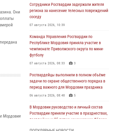
Сотрудники Росгвардии задержали жителя
региона за нанесение телесных повреждений
азина. Они
соседу
 оплаты
камерой
07 августа 2026, 10:39
Команда Управления Росгвардии по
 передана
Республике Мордовия приняла участие в
чемпионате Приволжского округа по мини-
футболу
07 августа 2026, 08:33
3
Росгвардейцы выполнили в полном объёме
задачи по охране общественного порядка в
период важного для Мордовии праздника
06 августа 2026, 08:48
5
В Мордовии руководство и личный состав
Росгвардии приняли участие в празднествах,
ке Мордовия
посвящённых 25-летию канонизации Фёдора
Ушакова
ПОПУЛЯРНЫЕ НОВОСТИ