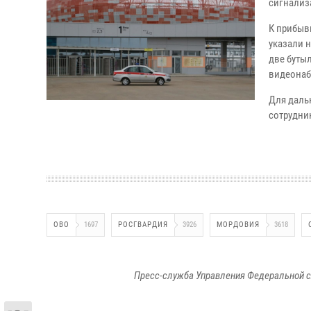
сигнализ
К прибыв
указали 
две буты
видеонаб
Для даль
сотрудни
ОВО
1697
РОСГВАРДИЯ
3926
МОРДОВИЯ
3618
Пресс-служба Управления Федеральной с