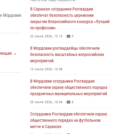
незамедлительно
В Саранске сотрудники Росгвардии
05 августа 2026, 15:04
ке Мордовия
обеспечат безопасность церемонии
В Саранске сотрудники Росгвардии
закрытия Всероссийского конкурса «Лучший
задержали мужчину, подозреваемого в
по профессии»
причинении телесных повреждений супруге
22 июля 2026, 12:15
3
05 августа 2026, 12:34
В Мордовии росгвардейцы обеспечили
ующая →
Росгвардейцы обеспечили общественную
безопасность масштабных всероссийских
безопасность во время проведения
мероприятий
масштабного праздника в Темникове
13 июля 2026, 13:48
05 августа 2026, 09:04
4
В Мордовии сотрудники Росгвардии
Помощь из Мордовии защитникам Отечества:
обеспечили охрану общественного порядка
центр лицензионно-разрешительной работы
праздничных муниципальных мероприятий
передал очередную партию вооружения в
20 июля 2026, 10:44
6
зону СВО
Сотрудники Росгвардии обеспечили охрану
04 августа 2026, 11:13
3
общественного порядка на футбольном
Сотрудники Росгвардии Мордовии стали
матче в Саранске
призерами республиканских соревнований по