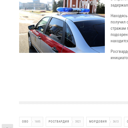
задержал
Находясь
получил 
стражам 
подозрен
находитс
Росгвард
инициато
ОВО
1695
РОСГВАРДИЯ
3921
МОРДОВИЯ
3613