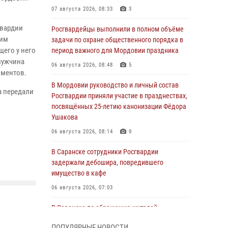
07 августа 2026, 08:33
3
гвардии
Росгвардейцы выполнили в полном объёме
шим
задачи по охране общественного порядка в
щего у него
период важного для Мордовии праздника
 мужчина
06 августа 2026, 08:48
5
иментов.
В Мордовии руководство и личный состав
а передали
Росгвардии приняли участие в празднествах,
посвящённых 25-летию канонизации Фёдора
Ушакова
06 августа 2026, 08:14
9
В Саранске сотрудники Росгвардии
задержали дебошира, повредившего
имущество в кафе
06 августа 2026, 07:03
В Саранске по обращению жителей
правоохранители отреагировали
ПОПУЛЯРНЫЕ НОВОСТИ