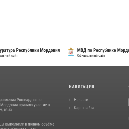
уратура Республики Мордовия
МВД по Республике Морд
альный сайт
Официальный сайт
И
НАВИГАЦИЯ
равления Росгвардии по
Новости
Мордовия приняла участие в...
Карта сайта
26, 08:33
цы выполнили в полном объёме