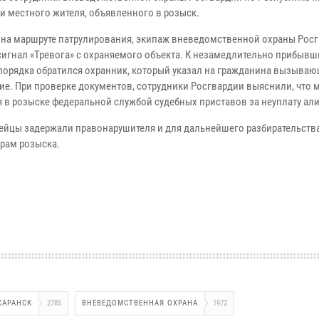
и местного жителя, объявленного в розыск.
 на маршруте патрулирования, экипаж вневедомственной охраны Рос
сигнал «Тревога» с охраняемого объекта. К незамедлительно прибыв
порядка обратился охранник, который указал на гражданина вызываю
ие. При проверке документов, сотрудники Росгвардии выяснили, что
я в розыске федеральной службой судебных приставов за неуплату ал
ейцы задержали правонарушителя и для дальнейшего разбирательств
рам розыска.
САРАНСК
2785
ВНЕВЕДОМСТВЕННАЯ ОХРАНА
1972