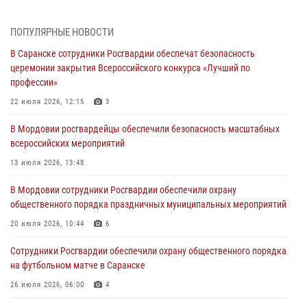
повредившего имущество в кафе
06 августа 2026, 07:03
ПОПУЛЯРНЫЕ НОВОСТИ
В Саранске сотрудники Росгвардии обеспечат безопасность
В Саранске по обращению жителей правоохранители отреагировали
церемонии закрытия Всероссийского конкурса «Лучший по
незамедлительно
профессии»
05 августа 2026, 15:04
22 июля 2026, 12:15
3
В Саранске сотрудники Росгвардии задержали мужчину,
В Мордовии росгвардейцы обеспечили безопасность масштабных
подозреваемого в причинении телесных повреждений супруге
всероссийских мероприятий
05 августа 2026, 12:34
13 июля 2026, 13:48
Росгвардейцы обеспечили общественную безопасность во время
В Мордовии сотрудники Росгвардии обеспечили охрану
проведения масштабного праздника в Темникове
общественного порядка праздничных муниципальных мероприятий
05 августа 2026, 09:04
4
20 июля 2026, 10:44
6
Помощь из Мордовии защитникам Отечества: центр лицензионно-
Сотрудники Росгвардии обеспечили охрану общественного порядка
разрешительной работы передал очередную партию вооружения в
на футбольном матче в Саранске
зону СВО
26 июля 2026, 06:00
4
04 августа 2026, 11:13
3