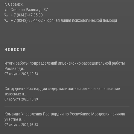
г. Саранск,
Сотрудники Росгвардии обеспечили безопасность Всероссийского
ул. Степана Разина д. 37
конкурса профмастерства в Саранске
+ 7 (8342) 47-85-30
+ 7 (8342) 33-44-52 - Горячая линия психологической помощи
23 июля 2026, 11:54
4
НОВОСТИ
Итоги работы подразделений лицензионно-разрешительной работы
Росгварди...
07 августа 2026, 10:53
Сотрудники Росгвардии задержали жителя региона за нанесение
телесных п...
07 августа 2026, 10:39
Команда Управления Росгвардии по Республике Мордовия приняла
участие в...
07 августа 2026, 08:33