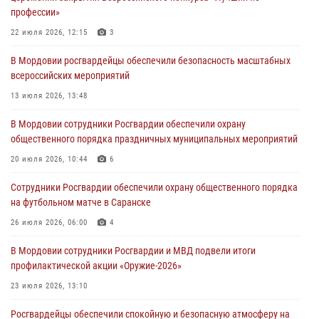
профессии»
зону СВО
22 июля 2026, 12:15
3
04 августа 2026, 11:13
3
В Мордовии росгвардейцы обеспечили безопасность масштабных
Сотрудники Росгвардии Мордовии стали призерами
всероссийских мероприятий
республиканских соревнований по служебному шестиборью
13 июля 2026, 13:48
04 августа 2026, 08:27
4
В Мордовии сотрудники Росгвардии обеспечили охрану
В Саранске росгвардейцы пресекли нарушение правопорядка:
общественного порядка праздничных муниципальных мероприятий
«отдых» на лавочке закончился в отделе полиции
20 июля 2026, 10:44
6
04 августа 2026, 07:06
Сотрудники Росгвардии обеспечили охрану общественного порядка
В Саранске сотрудники Росгвардии задержали гражданина за
на футбольном матче в Саранске
нанесение побоев
26 июля 2026, 06:00
4
03 августа 2026, 08:58
В Мордовии сотрудники Росгвардии и МВД подвели итоги
профилактической акции «Оружие‑2026»
23 июля 2026, 13:10
Росгвардейцы обеспечили спокойную и безопасную атмосферу на