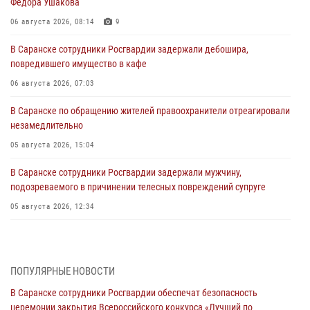
Фёдора Ушакова
06 августа 2026, 08:14
9
В Саранске сотрудники Росгвардии задержали дебошира,
повредившего имущество в кафе
06 августа 2026, 07:03
В Саранске по обращению жителей правоохранители отреагировали
незамедлительно
05 августа 2026, 15:04
В Саранске сотрудники Росгвардии задержали мужчину,
подозреваемого в причинении телесных повреждений супруге
05 августа 2026, 12:34
Росгвардейцы обеспечили общественную безопасность во время
проведения масштабного праздника в Темникове
05 августа 2026, 09:04
4
ПОПУЛЯРНЫЕ НОВОСТИ
В Саранске сотрудники Росгвардии обеспечат безопасность
Помощь из Мордовии защитникам Отечества: центр лицензионно-
церемонии закрытия Всероссийского конкурса «Лучший по
разрешительной работы передал очередную партию вооружения в