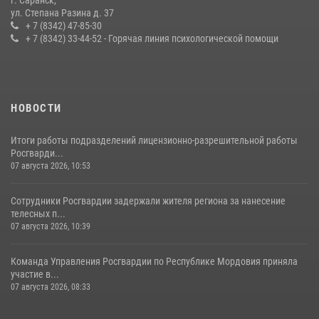
Сотрудники Росгвардии обеспечили безопасность Всероссийского
ул. Степана Разина д. 37
конкурса профмастерства в Саранске
+ 7 (8342) 47-85-30
+ 7 (8342) 33-44-52 - Горячая линия психологической помощи
23 июля 2026, 11:54
4
НОВОСТИ
Итоги работы подразделений лицензионно-разрешительной работы
Росгварди...
07 августа 2026, 10:53
Сотрудники Росгвардии задержали жителя региона за нанесение
телесных п...
07 августа 2026, 10:39
Команда Управления Росгвардии по Республике Мордовия приняла
участие в...
07 августа 2026, 08:33