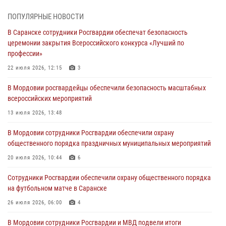
06 августа 2026, 07:03
ПОПУЛЯРНЫЕ НОВОСТИ
В Саранске сотрудники Росгвардии обеспечат безопасность
В Саранске по обращению жителей правоохранители отреагировали
церемонии закрытия Всероссийского конкурса «Лучший по
незамедлительно
профессии»
05 августа 2026, 15:04
22 июля 2026, 12:15
3
В Саранске сотрудники Росгвардии задержали мужчину,
В Мордовии росгвардейцы обеспечили безопасность масштабных
подозреваемого в причинении телесных повреждений супруге
всероссийских мероприятий
05 августа 2026, 12:34
13 июля 2026, 13:48
Росгвардейцы обеспечили общественную безопасность во время
В Мордовии сотрудники Росгвардии обеспечили охрану
проведения масштабного праздника в Темникове
общественного порядка праздничных муниципальных мероприятий
05 августа 2026, 09:04
4
20 июля 2026, 10:44
6
Помощь из Мордовии защитникам Отечества: центр лицензионно-
Сотрудники Росгвардии обеспечили охрану общественного порядка
разрешительной работы передал очередную партию вооружения в
на футбольном матче в Саранске
зону СВО
26 июля 2026, 06:00
4
04 августа 2026, 11:13
3
В Мордовии сотрудники Росгвардии и МВД подвели итоги