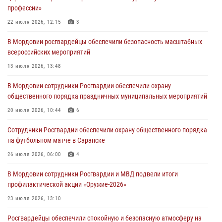
профессии»
06 августа 2026, 08:14
9
22 июля 2026, 12:15
3
В Саранске сотрудники Росгвардии задержали дебошира,
В Мордовии росгвардейцы обеспечили безопасность масштабных
повредившего имущество в кафе
всероссийских мероприятий
06 августа 2026, 07:03
13 июля 2026, 13:48
В Саранске по обращению жителей правоохранители отреагировали
В Мордовии сотрудники Росгвардии обеспечили охрану
незамедлительно
общественного порядка праздничных муниципальных мероприятий
05 августа 2026, 15:04
20 июля 2026, 10:44
6
В Саранске сотрудники Росгвардии задержали мужчину,
Сотрудники Росгвардии обеспечили охрану общественного порядка
подозреваемого в причинении телесных повреждений супруге
на футбольном матче в Саранске
05 августа 2026, 12:34
26 июля 2026, 06:00
4
В Мордовии сотрудники Росгвардии и МВД подвели итоги
профилактической акции «Оружие‑2026»
23 июля 2026, 13:10
Росгвардейцы обеспечили спокойную и безопасную атмосферу на