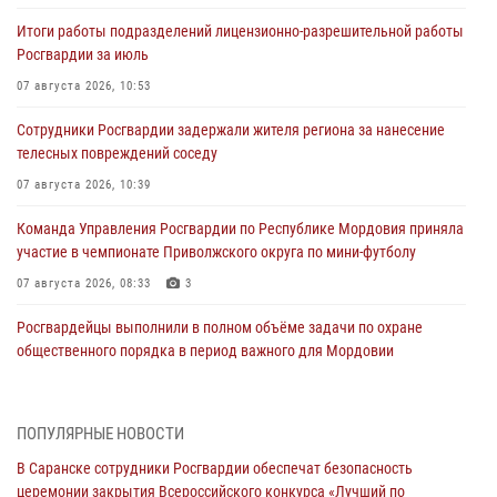
Итоги работы подразделений лицензионно-разрешительной работы
Росгвардии за июль
07 августа 2026, 10:53
Сотрудники Росгвардии задержали жителя региона за нанесение
телесных повреждений соседу
07 августа 2026, 10:39
Команда Управления Росгвардии по Республике Мордовия приняла
участие в чемпионате Приволжского округа по мини-футболу
07 августа 2026, 08:33
3
Росгвардейцы выполнили в полном объёме задачи по охране
общественного порядка в период важного для Мордовии
праздника
06 августа 2026, 08:48
5
ПОПУЛЯРНЫЕ НОВОСТИ
В Мордовии руководство и личный состав Росгвардии приняли
В Саранске сотрудники Росгвардии обеспечат безопасность
участие в празднествах, посвящённых 25-летию канонизации
церемонии закрытия Всероссийского конкурса «Лучший по
Фёдора Ушакова