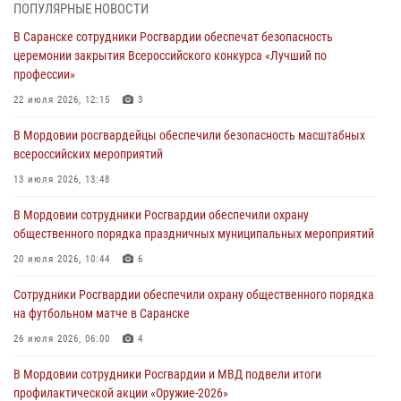
06 августа 2026, 07:03
ПОПУЛЯРНЫЕ НОВОСТИ
В Саранске сотрудники Росгвардии обеспечат безопасность
В Саранске по обращению жителей правоохранители отреагировали
церемонии закрытия Всероссийского конкурса «Лучший по
незамедлительно
профессии»
05 августа 2026, 15:04
22 июля 2026, 12:15
3
В Саранске сотрудники Росгвардии задержали мужчину,
В Мордовии росгвардейцы обеспечили безопасность масштабных
подозреваемого в причинении телесных повреждений супруге
всероссийских мероприятий
05 августа 2026, 12:34
13 июля 2026, 13:48
Росгвардейцы обеспечили общественную безопасность во время
В Мордовии сотрудники Росгвардии обеспечили охрану
проведения масштабного праздника в Темникове
общественного порядка праздничных муниципальных мероприятий
05 августа 2026, 09:04
4
20 июля 2026, 10:44
6
Помощь из Мордовии защитникам Отечества: центр лицензионно-
Сотрудники Росгвардии обеспечили охрану общественного порядка
разрешительной работы передал очередную партию вооружения в
на футбольном матче в Саранске
зону СВО
26 июля 2026, 06:00
4
04 августа 2026, 11:13
3
В Мордовии сотрудники Росгвардии и МВД подвели итоги
профилактической акции «Оружие‑2026»