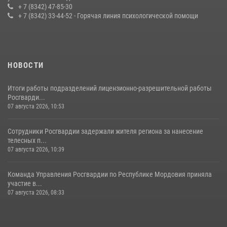
конкурса профмастерства в Саранске
+ 7 (8342) 47-85-30
+ 7 (8342) 33-44-52 - Горячая линия психологической помощи
23 июля 2026, 11:54
4
НОВОСТИ
Итоги работы подразделений лицензионно-разрешительной работы
Росгварди...
07 августа 2026, 10:53
Сотрудники Росгвардии задержали жителя региона за нанесение
телесных п...
07 августа 2026, 10:39
Команда Управления Росгвардии по Республике Мордовия приняла
участие в...
07 августа 2026, 08:33