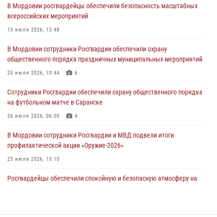
В Мордовии росгвардейцы обеспечили безопасность масштабных
Сотрудники Росгвардии Мордовии стали призерами
всероссийских мероприятий
республиканских соревнований по служебному шестиборью
13 июля 2026, 13:48
04 августа 2026, 08:27
4
В Мордовии сотрудники Росгвардии обеспечили охрану
В Саранске росгвардейцы пресекли нарушение правопорядка:
общественного порядка праздничных муниципальных мероприятий
«отдых» на лавочке закончился в отделе полиции
20 июля 2026, 10:44
6
04 августа 2026, 07:06
Сотрудники Росгвардии обеспечили охрану общественного порядка
В Саранске сотрудники Росгвардии задержали гражданина за
на футбольном матче в Саранске
нанесение побоев
26 июля 2026, 06:00
4
03 августа 2026, 08:58
В Мордовии сотрудники Росгвардии и МВД подвели итоги
профилактической акции «Оружие‑2026»
23 июля 2026, 13:10
Росгвардейцы обеспечили спокойную и безопасную атмосферу на
праздничных мероприятиях в Мордовии
27 июля 2026, 10:45
4