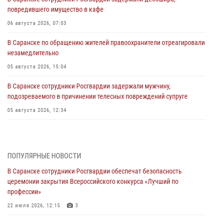
повредившего имущество в кафе
06 августа 2026, 07:03
В Саранске по обращению жителей правоохранители отреагировали
незамедлительно
05 августа 2026, 15:04
В Саранске сотрудники Росгвардии задержали мужчину,
подозреваемого в причинении телесных повреждений супруге
05 августа 2026, 12:34
Росгвардейцы обеспечили общественную безопасность во время
проведения масштабного праздника в Темникове
05 августа 2026, 09:04
4
ПОПУЛЯРНЫЕ НОВОСТИ
В Саранске сотрудники Росгвардии обеспечат безопасность
Помощь из Мордовии защитникам Отечества: центр лицензионно-
церемонии закрытия Всероссийского конкурса «Лучший по
разрешительной работы передал очередную партию вооружения в
профессии»
зону СВО
22 июля 2026, 12:15
3
04 августа 2026, 11:13
3