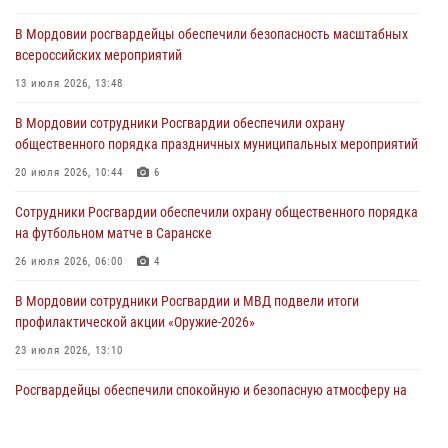
В Мордовии росгвардейцы обеспечили безопасность масштабных
Сотрудники Росгвардии Мордовии стали призерами
всероссийских мероприятий
республиканских соревнований по служебному шестиборью
13 июля 2026, 13:48
04 августа 2026, 08:27
4
В Мордовии сотрудники Росгвардии обеспечили охрану
В Саранске росгвардейцы пресекли нарушение правопорядка:
общественного порядка праздничных муниципальных мероприятий
«отдых» на лавочке закончился в отделе полиции
20 июля 2026, 10:44
6
04 августа 2026, 07:06
Сотрудники Росгвардии обеспечили охрану общественного порядка
В Саранске сотрудники Росгвардии задержали гражданина за
на футбольном матче в Саранске
нанесение побоев
26 июля 2026, 06:00
4
03 августа 2026, 08:58
В Мордовии сотрудники Росгвардии и МВД подвели итоги
профилактической акции «Оружие‑2026»
23 июля 2026, 13:10
Росгвардейцы обеспечили спокойную и безопасную атмосферу на
праздничных мероприятиях в Мордовии
27 июля 2026, 10:45
4