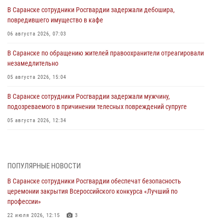
В Саранске сотрудники Росгвардии задержали дебошира,
повредившего имущество в кафе
06 августа 2026, 07:03
В Саранске по обращению жителей правоохранители отреагировали
незамедлительно
05 августа 2026, 15:04
В Саранске сотрудники Росгвардии задержали мужчину,
подозреваемого в причинении телесных повреждений супруге
05 августа 2026, 12:34
Росгвардейцы обеспечили общественную безопасность во время
проведения масштабного праздника в Темникове
05 августа 2026, 09:04
4
ПОПУЛЯРНЫЕ НОВОСТИ
В Саранске сотрудники Росгвардии обеспечат безопасность
Помощь из Мордовии защитникам Отечества: центр лицензионно-
церемонии закрытия Всероссийского конкурса «Лучший по
разрешительной работы передал очередную партию вооружения в
профессии»
зону СВО
22 июля 2026, 12:15
3
04 августа 2026, 11:13
3