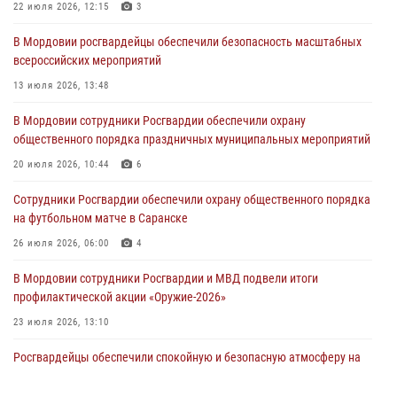
22 июля 2026, 12:15
3
В Саранске по обращению жителей правоохранители отреагировали
В Мордовии росгвардейцы обеспечили безопасность масштабных
незамедлительно
всероссийских мероприятий
05 августа 2026, 15:04
13 июля 2026, 13:48
В Саранске сотрудники Росгвардии задержали мужчину,
В Мордовии сотрудники Росгвардии обеспечили охрану
подозреваемого в причинении телесных повреждений супруге
общественного порядка праздничных муниципальных мероприятий
05 августа 2026, 12:34
20 июля 2026, 10:44
6
Росгвардейцы обеспечили общественную безопасность во время
Сотрудники Росгвардии обеспечили охрану общественного порядка
проведения масштабного праздника в Темникове
на футбольном матче в Саранске
05 августа 2026, 09:04
4
26 июля 2026, 06:00
4
В Мордовии сотрудники Росгвардии и МВД подвели итоги
профилактической акции «Оружие‑2026»
23 июля 2026, 13:10
Росгвардейцы обеспечили спокойную и безопасную атмосферу на
праздничных мероприятиях в Мордовии