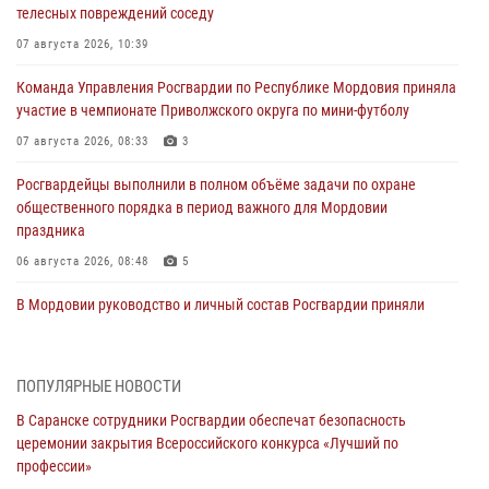
телесных повреждений соседу
07 августа 2026, 10:39
Команда Управления Росгвардии по Республике Мордовия приняла
участие в чемпионате Приволжского округа по мини-футболу
07 августа 2026, 08:33
3
Росгвардейцы выполнили в полном объёме задачи по охране
общественного порядка в период важного для Мордовии
праздника
06 августа 2026, 08:48
5
В Мордовии руководство и личный состав Росгвардии приняли
участие в празднествах, посвящённых 25-летию канонизации
Фёдора Ушакова
06 августа 2026, 08:14
9
ПОПУЛЯРНЫЕ НОВОСТИ
В Саранске сотрудники Росгвардии обеспечат безопасность
В Саранске сотрудники Росгвардии задержали дебошира,
церемонии закрытия Всероссийского конкурса «Лучший по
повредившего имущество в кафе
профессии»
06 августа 2026, 07:03