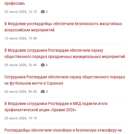
профессии»
06 августа 2026, 07:03
22 июля 2026, 12:15
3
В Саранске по обращению жителей правоохранители отреагировали
В Мордовии росгвардейцы обеспечили безопасность масштабных
незамедлительно
всероссийских мероприятий
05 августа 2026, 15:04
13 июля 2026, 13:48
В Саранске сотрудники Росгвардии задержали мужчину,
В Мордовии сотрудники Росгвардии обеспечили охрану
подозреваемого в причинении телесных повреждений супруге
общественного порядка праздничных муниципальных мероприятий
05 августа 2026, 12:34
20 июля 2026, 10:44
6
Росгвардейцы обеспечили общественную безопасность во время
Сотрудники Росгвардии обеспечили охрану общественного порядка
проведения масштабного праздника в Темникове
на футбольном матче в Саранске
05 августа 2026, 09:04
4
26 июля 2026, 06:00
4
В Мордовии сотрудники Росгвардии и МВД подвели итоги
профилактической акции «Оружие‑2026»
23 июля 2026, 13:10
Росгвардейцы обеспечили спокойную и безопасную атмосферу на