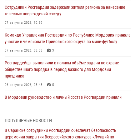
Сотрудники Росгвардии задержали жителя региона за нанесение
телесных повреждений соседу
07 августа 2026, 10:39
Команда Управления Росгвардии по Республике Мордовия приняла
участие в чемпионате Приволжского округа по мини-футболу
07 августа 2026, 08:33
3
Росгвардейцы выполнили в полном объёме задачи по охране
общественного порядка в период важного для Мордовии
праздника
06 августа 2026, 08:48
5
В Мордовии руководство и личный состав Росгвардии приняли
участие в празднествах, посвящённых 25-летию канонизации
Фёдора Ушакова
06 августа 2026, 08:14
9
ПОПУЛЯРНЫЕ НОВОСТИ
В Саранске сотрудники Росгвардии обеспечат безопасность
В Саранске сотрудники Росгвардии задержали дебошира,
церемонии закрытия Всероссийского конкурса «Лучший по
повредившего имущество в кафе