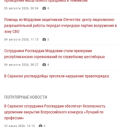
проведения масштабного праздника в Темникове
05 августа 2026, 09:04
4
Помощь из Мордовии защитникам Отечества: центр лицензионно-
разрешительной работы передал очередную партию вооружения в
зону СВО
04 августа 2026, 11:13
3
Сотрудники Росгвардии Мордовии стали призерами
республиканских соревнований по служебному шестиборью
04 августа 2026, 08:27
4
В Саранске росгвардейцы пресекли нарушение правопорядка:
«отдых» на лавочке закончился в отделе полиции
04 августа 2026, 07:06
ПОПУЛЯРНЫЕ НОВОСТИ
В Саранске сотрудники Росгвардии задержали гражданина за
В Саранске сотрудники Росгвардии обеспечат безопасность
нанесение побоев
церемонии закрытия Всероссийского конкурса «Лучший по
03 августа 2026, 08:58
профессии»
Сотрудники Росгвардии обеспечили безопасность празднования 98-
22 июля 2026, 12:15
3