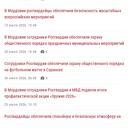
летия Торбеевского и Ковылкинского районов Мордовии
В Мордовии росгвардейцы обеспечили безопасность масштабных
03 августа 2026, 08:32
5
всероссийских мероприятий
В Мордовии отметили День ВДВ: нарушений правопорядка не
13 июля 2026, 13:48
допущено
В Мордовии сотрудники Росгвардии обеспечили охрану
03 августа 2026, 07:40
3
общественного порядка праздничных муниципальных мероприятий
В Мордовии подведены итоги работы подразделений лицензионно-
20 июля 2026, 10:44
6
разрешительной работы за неделю
Сотрудники Росгвардии обеспечили охрану общественного порядка
02 августа 2026, 06:31
на футбольном матче в Саранске
26 июля 2026, 06:00
4
В Мордовии сотрудники Росгвардии и МВД подвели итоги
профилактической акции «Оружие‑2026»
23 июля 2026, 13:10
Росгвардейцы обеспечили спокойную и безопасную атмосферу на
праздничных мероприятиях в Мордовии
27 июля 2026, 10:45
4