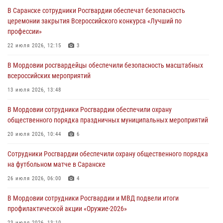
В Саранске сотрудники Росгвардии обеспечат безопасность
Помощь из Мордовии защитникам Отечества: центр лицензионно-
церемонии закрытия Всероссийского конкурса «Лучший по
разрешительной работы передал очередную партию вооружения в
профессии»
зону СВО
22 июля 2026, 12:15
3
04 августа 2026, 11:13
3
В Мордовии росгвардейцы обеспечили безопасность масштабных
Сотрудники Росгвардии Мордовии стали призерами
всероссийских мероприятий
республиканских соревнований по служебному шестиборью
13 июля 2026, 13:48
04 августа 2026, 08:27
4
В Мордовии сотрудники Росгвардии обеспечили охрану
В Саранске росгвардейцы пресекли нарушение правопорядка:
общественного порядка праздничных муниципальных мероприятий
«отдых» на лавочке закончился в отделе полиции
20 июля 2026, 10:44
6
04 августа 2026, 07:06
Сотрудники Росгвардии обеспечили охрану общественного порядка
В Саранске сотрудники Росгвардии задержали гражданина за
на футбольном матче в Саранске
нанесение побоев
26 июля 2026, 06:00
4
03 августа 2026, 08:58
В Мордовии сотрудники Росгвардии и МВД подвели итоги
профилактической акции «Оружие‑2026»
23 июля 2026, 13:10