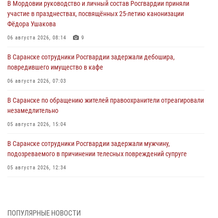
В Мордовии руководство и личный состав Росгвардии приняли
участие в празднествах, посвящённых 25-летию канонизации
Фёдора Ушакова
06 августа 2026, 08:14
9
В Саранске сотрудники Росгвардии задержали дебошира,
повредившего имущество в кафе
06 августа 2026, 07:03
В Саранске по обращению жителей правоохранители отреагировали
незамедлительно
05 августа 2026, 15:04
В Саранске сотрудники Росгвардии задержали мужчину,
подозреваемого в причинении телесных повреждений супруге
05 августа 2026, 12:34
Росгвардейцы обеспечили общественную безопасность во время
проведения масштабного праздника в Темникове
05 августа 2026, 09:04
4
ПОПУЛЯРНЫЕ НОВОСТИ