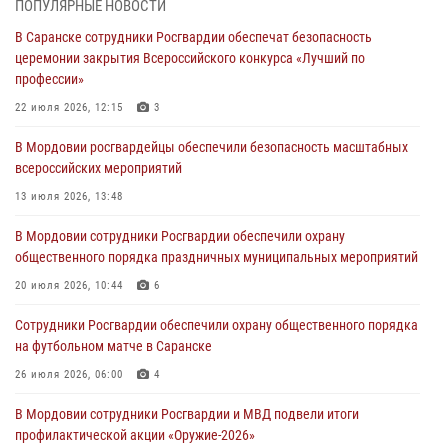
ПОПУЛЯРНЫЕ НОВОСТИ
участие в чемпионате Приволжского округа по мини-футболу
В Саранске сотрудники Росгвардии обеспечат безопасность
07 августа 2026, 08:33
3
церемонии закрытия Всероссийского конкурса «Лучший по
профессии»
Росгвардейцы выполнили в полном объёме задачи по охране
общественного порядка в период важного для Мордовии
22 июля 2026, 12:15
3
праздника
В Мордовии росгвардейцы обеспечили безопасность масштабных
06 августа 2026, 08:48
5
всероссийских мероприятий
В Мордовии руководство и личный состав Росгвардии приняли
13 июля 2026, 13:48
участие в празднествах, посвящённых 25-летию канонизации
В Мордовии сотрудники Росгвардии обеспечили охрану
Фёдора Ушакова
общественного порядка праздничных муниципальных мероприятий
06 августа 2026, 08:14
9
20 июля 2026, 10:44
6
В Саранске сотрудники Росгвардии задержали дебошира,
Сотрудники Росгвардии обеспечили охрану общественного порядка
повредившего имущество в кафе
на футбольном матче в Саранске
06 августа 2026, 07:03
26 июля 2026, 06:00
4
В Мордовии сотрудники Росгвардии и МВД подвели итоги
профилактической акции «Оружие‑2026»