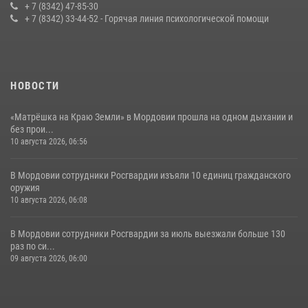
конкурса профмастерства в Саранске
+ 7 (8342) 47-85-30
+ 7 (8342) 33-44-52 - Горячая линия психологической помощи
23 июля 2026, 11:54
4
НОВОСТИ
«Матрёшка на Краю Земли» в Мордовии прошла на одном дыхании и
без прои...
10 августа 2026, 06:56
В Мордовии сотрудники Росгвардии изъяли 10 единиц гражданского
оружия
10 августа 2026, 06:08
В Мордовии сотрудники Росгвардии за июль выезжали больше 130
раз по си...
09 августа 2026, 06:00