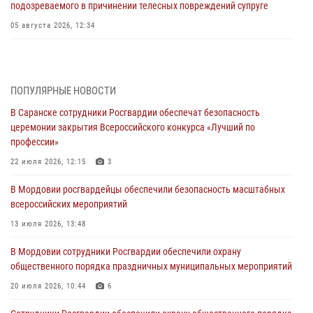
подозреваемого в причинении телесных повреждений супруге
05 августа 2026, 12:34
Росгвардейцы обеспечили общественную безопасность во время
проведения масштабного праздника в Темникове
05 августа 2026, 09:04
4
ПОПУЛЯРНЫЕ НОВОСТИ
В Саранске сотрудники Росгвардии обеспечат безопасность
Помощь из Мордовии защитникам Отечества: центр лицензионно-
церемонии закрытия Всероссийского конкурса «Лучший по
разрешительной работы передал очередную партию вооружения в
профессии»
зону СВО
22 июля 2026, 12:15
3
04 августа 2026, 11:13
3
В Мордовии росгвардейцы обеспечили безопасность масштабных
Сотрудники Росгвардии Мордовии стали призерами
всероссийских мероприятий
республиканских соревнований по служебному шестиборью
13 июля 2026, 13:48
04 августа 2026, 08:27
4
В Мордовии сотрудники Росгвардии обеспечили охрану
В Саранске росгвардейцы пресекли нарушение правопорядка:
общественного порядка праздничных муниципальных мероприятий
«отдых» на лавочке закончился в отделе полиции
20 июля 2026, 10:44
6
04 августа 2026, 07:06