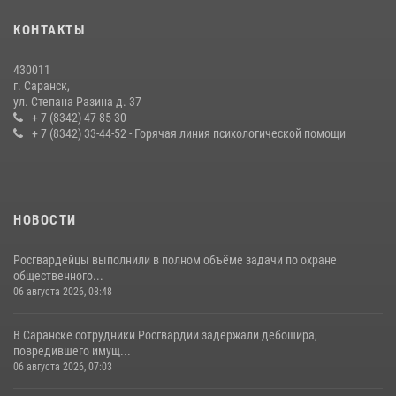
В Мордовии отметили День ВМФ: торжества прошли при
КОНТАКТЫ
содействии сотрудников Росгвардии
27 июля 2026, 12:00
2
430011
г. Саранск,
Сотрудники Росгвардии обеспечили безопасность Всероссийского
ул. Степана Разина д. 37
конкурса профмастерства в Саранске
+ 7 (8342) 47-85-30
+ 7 (8342) 33-44-52 - Горячая линия психологической помощи
23 июля 2026, 11:54
4
НОВОСТИ
Росгвардейцы выполнили в полном объёме задачи по охране
общественного...
06 августа 2026, 08:48
В Саранске сотрудники Росгвардии задержали дебошира,
повредившего имущ...
06 августа 2026, 07:03