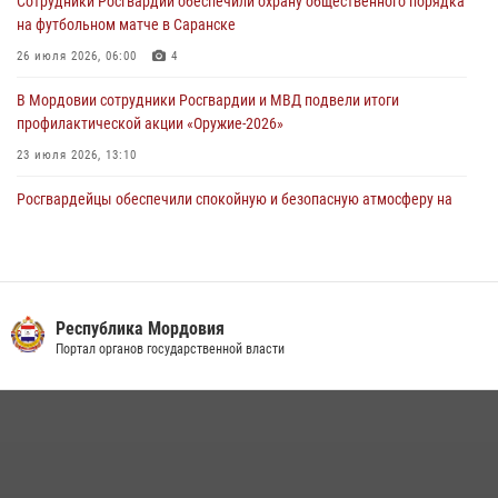
Сотрудники Росгвардии обеспечили охрану общественного порядка
В Саранске сотрудники Росгвардии задержали гражданина за
на футбольном матче в Саранске
нанесение побоев
26 июля 2026, 06:00
4
03 августа 2026, 08:58
В Мордовии сотрудники Росгвардии и МВД подвели итоги
профилактической акции «Оружие‑2026»
23 июля 2026, 13:10
Росгвардейцы обеспечили спокойную и безопасную атмосферу на
праздничных мероприятиях в Мордовии
27 июля 2026, 10:45
4
Сотрудники Управления Росгвардии по Республике Мордовия
обеспечили безопасность на футбольных мероприятиях: от
Республика Мордовия
регионального турнира до Суперкубка России
Портал органов государственной власти
21 июля 2026, 11:10
2
Личный состав Управления Росгвардии по Республике Мордовия
принял участие в просветительской лекции
24 июля 2026, 13:00
3